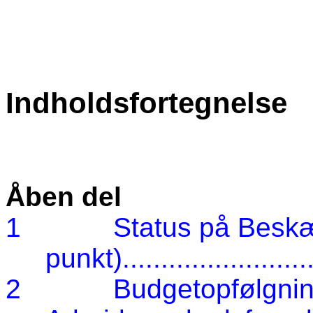
Indholdsfortegnelse
Åben del
1
Status på Beskæ
punkt)
........................
2
Budgetopfølgnin