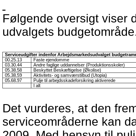
Følgende oversigt viser d
udvalgets budgetområde
Serviceudgifter indenfor Arbejdsmarkedsudvalget budgetramm
00.25.13
Faste ejendomme
03.30.44
Andre faglige uddannelser (Produktionsskoler)
05.38.58
Beskyttet Beskæftigelse (Økolise)
05.38.59
Aktivitets- og samværstilbud (Utopia)
05.68.97
Pulje til arbejdsskadeforsikring aktiverede
I alt
Det vurderes, at den fr
serviceområderne kan dæ
2009. Med hensyn til pulj