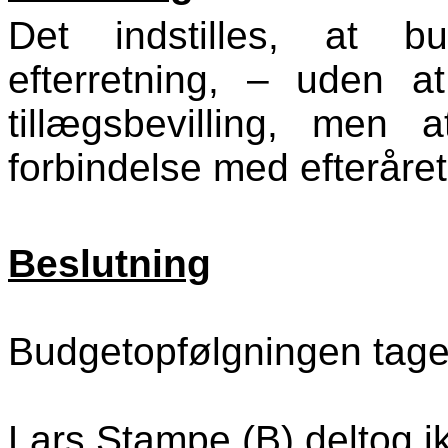
Det indstilles, at bu
efterretning, – uden 
tillægsbevilling, men
forbindelse med efteråre
Beslutning
Budgetopfølgningen taget 
Lars Stampe (B) deltog i