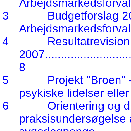
Arbejdsmarkedsforval
3
Budgetforslag 2
Arbejdsmarkedsforval
4
Resultatrevision
2007
..........................
8
5
Projekt "Broen" 
psykiske lidelser elle
6
Orientering og d
praksisundersøgelse a