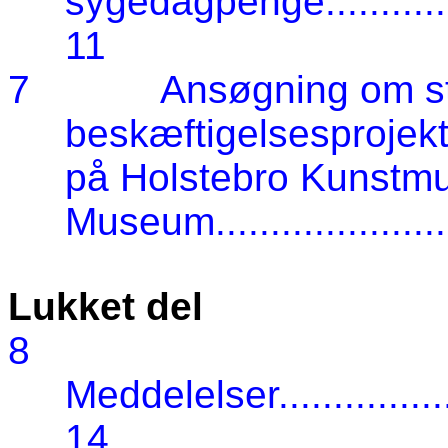
sygedagpenge
...........
11
7
Ansøgning om stø
beskæftigelsesprojek
på Holstebro Kunstm
Museum
....................
Lukket del
8
Meddelelser
...............
14