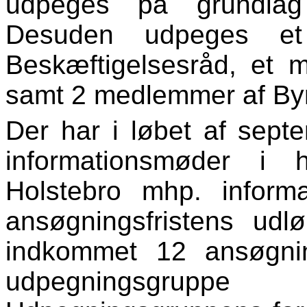
udpeges på grundlag 
Desuden udpeges e
Beskæftigelsesråd, et 
samt 2 medlemmer af By
Der har i løbet af sept
informationsmøder i 
Holstebro mhp. infor
ansøgningsfristens ud
indkommet 12 ansøgni
udpegningsgrupp