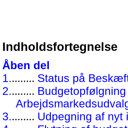
Indholdsfortegnelse
Åben del
1.
........
Status på Beskæf
2.
........
Budgetopfølgning
Arbejdsmarkedsudval
3.
........
Udpegning af nyt 