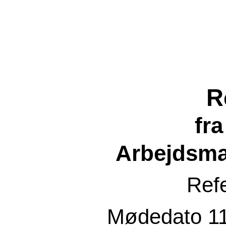
R
fr
Arbejdsma
Ref
Mødedato
1