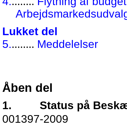
4.
........
Flytning af budget
Arbejdsmarkedsudvalg
Lukket del
5.
........
Meddelelser
Åben del
1.
Status på Beskæ
001397-2009