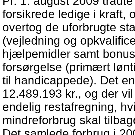
Pr. 1. august 2009 trådt
forsikrede ledige i kraf
overtog de uforbrugte stat
(vejledning og opkvalifice
hjælpemidler samt bonus 
forsørgelse (primært lønt
til handicappede). Det end
12.489.193 kr., og der vil
endelig restafregning, hvi
mindreforbrug skal tilbage
Det samlede forbrug i 20