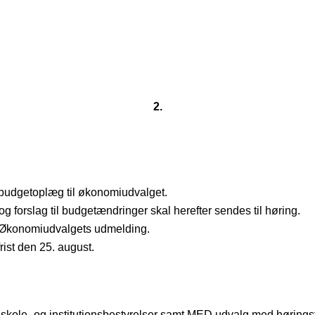
2.
budgetoplæg til økonomiudvalget.
forslag til budgetændringer skal herefter sendes til høring.
f Økonomiudvalgets udmelding.
ist den 25. august.
 i skole- og institutionsbestyrelser samt MED udvalg med høringsf