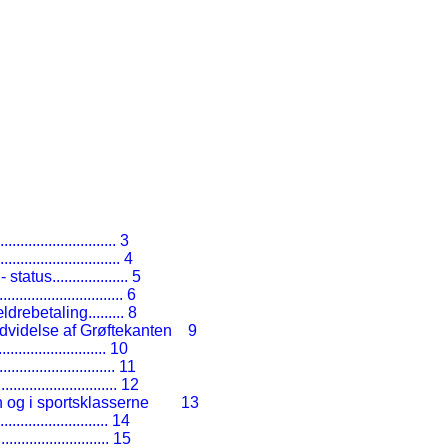
..............................
3
...............................
4
- status
...................
5
................................
6
ældrebetaling
.........
8
dvidelse af Grøftekanten
9
............................
10
..............................
11
..............................
12
n og i sportsklasserne
13
............................
14
............................
15