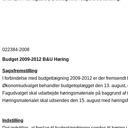
022384-2008
Budget 2009-2012 B&U Høring
Sagsfremstilling
I forbindelse med budgetlægning 2009-2012 er der fremsendt 
Økonomiudvalget behandler budgetoplægget den 13. august, og 
Fagudvalget skal udarbejde høringsmateriale på baggrund a
Høringsmaterialet skal udsendes den 15. august med høringsfr
Indstilling
Det indstilles, at forslag til budgetændringer sendes til høring