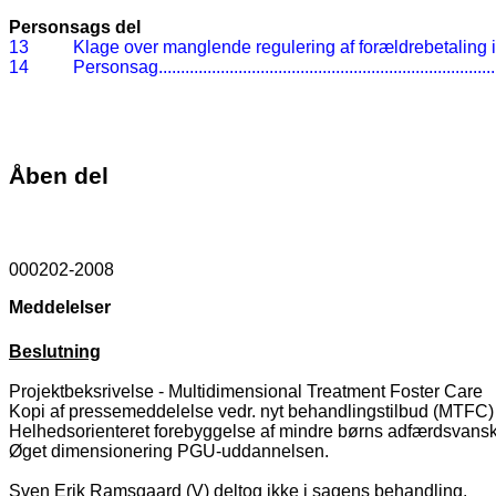
Personsags del
13
Klage over manglende regulering af forældrebetaling i f
14
Personsag
...........................................................................
Åben del
000202-2008
Meddelelser
Beslutning
Projektbeksrivelse - Multidimensional Treatment Foster Care
Kopi af pressemeddelelse vedr. nyt behandlingstilbud (MTFC)
Helhedsorienteret forebyggelse af mindre børns adfærdsvansk
Øget dimensionering PGU-uddannelsen.
Sven Erik Ramsgaard (V) deltog ikke i sagens behandling.