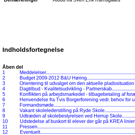
Indholdsfortegnelse
Åben del
1
Meddelelser
.........................................................................
2
Budget 2009-2012 B&U Høring
.......................................
3
Orientering til udvalget om den aktuelle pladssituation 
4
Dagtilbud - Kvalitetsudvikling - Partnerskab
..................
5
Konflikten på arbejdsmarkedet - tilbagebetaling af for
6
Henvendelse fra Tvis Borgerforening vedr. behov for u
7
Formandsmøde
..................................................................
8
Vakant skolelederstilling på Ryde Skole
........................
9
Udtræden af skolebestyrelsen ved Herrup Skole
..........
10
Udstedelse af buskort til elever der går på KREA linie
11
Pressen
................................................................................
12
Eventuelt
..............................................................................