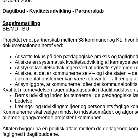
023048-2008
Dagtilbud - Kvalitetsudvikling - Partnerskab
Sagsfremstilling
BE/MD - BU
Projektet er et partnerskab mellem 38 kommuner og KL, hvor fo
dokumentationen heraf ved:
At sætte fokus på den pædagogiske praksis og faglighed s
At sikre en
systematisk kvalitetsudvikling af kerneydelse
At styrke kvalitetsudviklingen ved at udnytte synergien
At sikre, at det er kommunerne selv – og ikke staten – d
dokumentationsformer kan være relevante – afhængig af 
At synliggøre, at kommunerne løfter det kommunalpoliti
Kvalitet i kerneydelsen tager udgangspunkt i dagtilbudsloven 
Børns udvikling inden for temaerne i de pædagogiske læ
Ledelse
Lærings- og udviklingsmiljøer og personalets faglige ko
Kommunerne skal vælge mindst to indsatsområder, og afgør se
allerede igangværende projekter i kommunen.
Aftalen bygger på en politisk aftale mellem de deltagende ko
faglighed i dagtilbuddene.