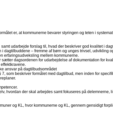
rmålet er, at kommunerne bevarer styringen og teten i systemati
amt udarbejde forslag til, hvad der beskriver god kvalitet i dag
n i dagtilbuddene – fremme af børn og unges trivsel, udvikling 
 i en erfaringsudveksling mellem kommunerne.
er sætter dagsordenen for udarbejdelse af dokumentation for kva
effektkravene.
ske ansvar på dagtilbudsområdet
§ 7, som beskriver formålet med dagtilbud, men inden for specif
replaner.
mpetencer.
lv, hvordan der skal arbejdes samt fokuseres på delemnerne, l
mmuner og KL, hvor kommunerne og KL, gennem gensidigt forplig