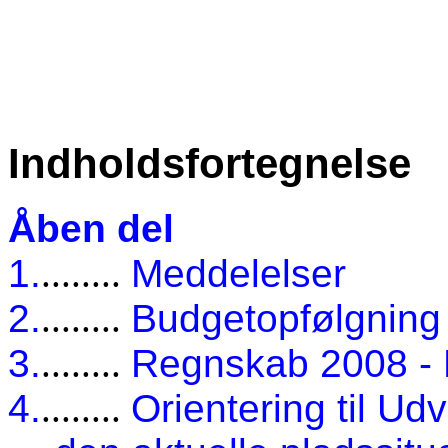
Indholdsfortegnelse
Åben del
1.
........
Meddelelser
2.
........
Budgetopfølgning
3.
........
Regnskab 2008 -
4.
........
Orientering til U