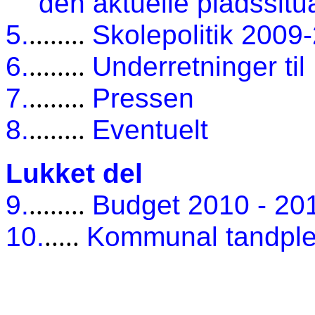
den aktuelle pladssitu
5.
........
Skolepolitik 2009-
6.
........
Underretninger til
7.
........
Pressen
8.
........
Eventuelt
Lukket del
9.
........
Budget 2010 - 20
10.
.....
Kommunal tandple