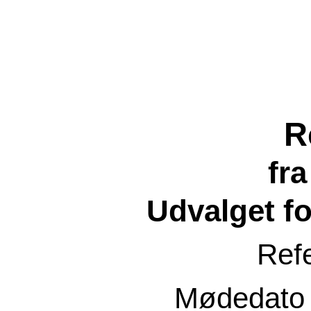
R
fr
Udvalget f
Ref
Mødedat