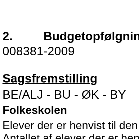
2.
Budgetopfølgnin
008381-2009
Sagsfremstilling
BE/ALJ - BU - ØK - BY
Folkeskolen
Elever der er henvist til de
Antallet af elever der er hen