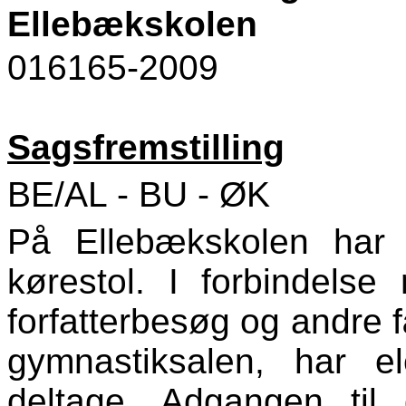
Ellebækskolen
016165-2009
Sagsfremstilling
BE/AL - BU - ØK
På Ellebækskolen har
kørestol. I forbindelse 
forfatterbesøg og andre fæ
gymnastiksalen, har e
deltage. Adgangen til