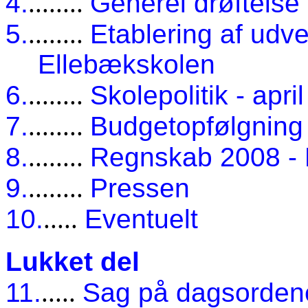
4.
........
Generel drøftelse
5.
........
Etablering af udve
Ellebækskolen
6.
........
Skolepolitik - apri
7.
........
Budgetopfølgnin
8.
........
Regnskab 2008 - R
9.
........
Pressen
10.
.....
Eventuelt
Lukket del
11.
.....
Sag på dagsorden