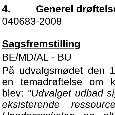
4.
Generel drøftel
040683-2008
Sagsfremstilling
BE/MD/AL - BU
På udvalgsmødet den 1
en temadrøftelse om k
blev:
"Udvalget udbad si
eksisterende ressour