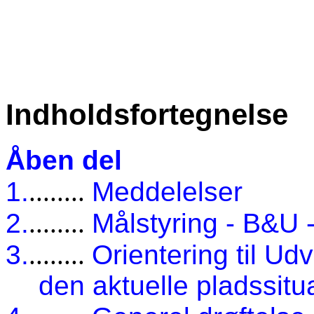
Indholdsfortegnelse
Åben del
1.
........
Meddelelser
2.
........
Målstyring - B&U 
3.
........
Orientering til U
den aktuelle pladssitu