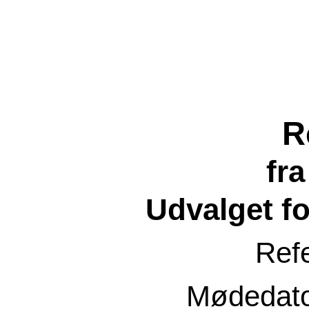
R
fr
Udvalget f
Ref
Mødedat