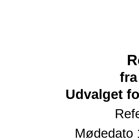
R
fr
Udvalget f
Ref
Mødedato