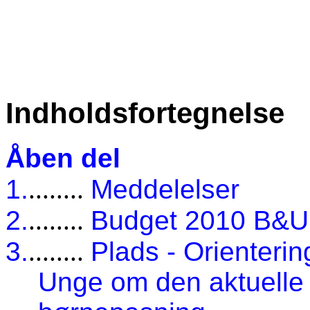
Indholdsfortegnelse
Åben del
1.
........
Meddelelser
2.
........
Budget 2010 B&U
3.
........
Plads - Orienterin
Unge om den aktuelle p