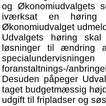
og Økonomiudvalgets s
iværksat en hørin
Økonomiudvalget udmeld
Udvalgets høring skal s
løsninger til ændring 
specialund
foranstaltnings-/anbring
Desuden påpeger Udvalg
taget budgetmæssig højd
udgift til fripladser og s