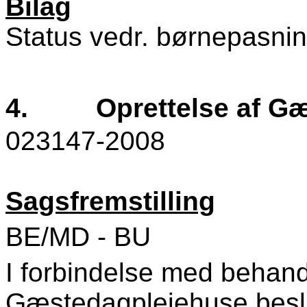
Bilag
Status vedr. børnepasnin
4.
Oprettelse af G
023147-2008
Sagsfremstilling
BE/MD - BU
I forbindelse med behandl
Gæstedagplejehuse beslu