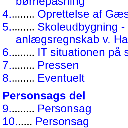
børnepasning
4.
........
Oprettelse af Gæ
5.
........
Skoleudbygning -
anlægsregnskab v. Ha
6.
........
IT situationen på 
7.
........
Pressen
8.
........
Eventuelt
Personsags del
9.
........
Personsag
10.
.....
Personsag