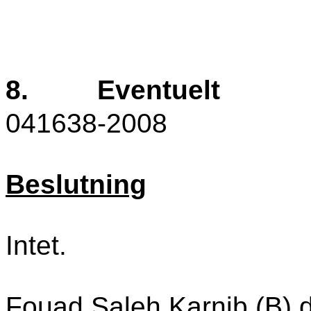
8.
Eventuelt
041638-2008
Beslutning
Intet.
Fouad Saleh Karnib (B) d