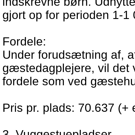
indskrevne børn. Udnytte
gjort op for perioden 1-1 0
Fordele:
Under forudsætning af, at
gæstedagplejere, vil de
fordele som ved gæstehuse
Pris pr. plads: 70.637 (+ 
3. Vuggestuepladser