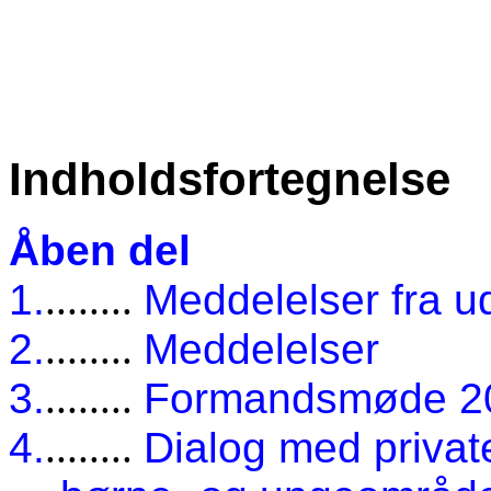
Indholdsfortegnelse
Åben del
1.
........
Meddelelser fra 
2.
........
Meddelelser
3.
........
Formandsmøde 2
4.
........
Dialog med private