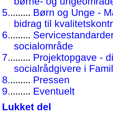
børne- og ungeområd
5.
........
Børn og Unge - Må
bidrag til kvalitetskont
6.
........
Servicestandarder
socialområde
7.
........
Projektopgave - d
socialrådgivere i Fami
8.
........
Pressen
9.
........
Eventuelt
Lukket del