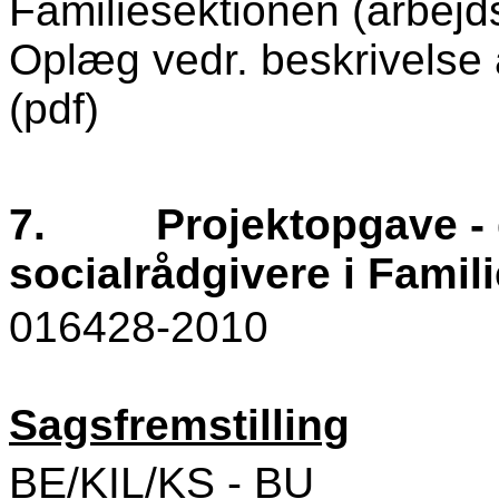
Familiesektionen (arbejd
Oplæg vedr. beskrivelse 
(pdf)
7.
Projektopgave -
socialrådgivere i Famil
016428-2010
Sagsfremstilling
BE/KIL/KS - BU