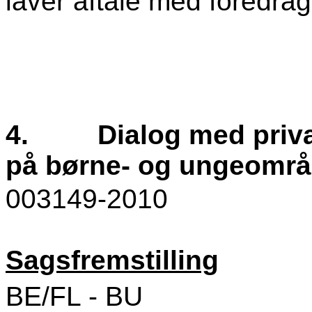
laver aftale med foredrag
4.
Dialog med priva
på børne- og ungeområ
003149-2010
Sagsfremstilling
BE/FL - BU