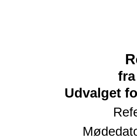
R
fr
Udvalget f
Ref
Mødedat