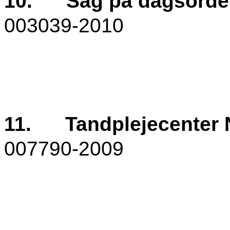
10.
Sag på dagsord
003039-2010
11.
Tandplejecenter 
007790-2009