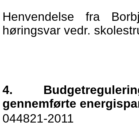
Henvendelse fra Borb
høringsvar vedr. skolestr
4.
Budgetregulerin
gennemførte energispar
044821-2011