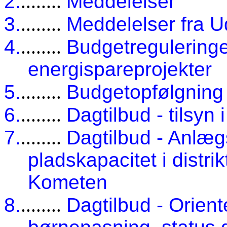
2.
........
Meddelelser
3.
........
Meddelelser fra 
4.
........
Budgetreguleringe
energispareprojekter
5.
........
Budgetopfølgning 
6.
........
Dagtilbud - tilsyn 
7.
........
Dagtilbud - Anlæ
pladskapacitet i distr
Kometen
8.
........
Dagtilbud - Orient