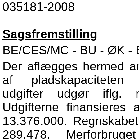
035181-2008
Sagsfremstilling
BE/CES/MC - BU - ØK -
Der aflægges hermed a
af pladskapacitete
udgifter udgør iflg. 
Udgifterne finansieres 
13.376.000. Regnskabet 
289.478. Merforbrug