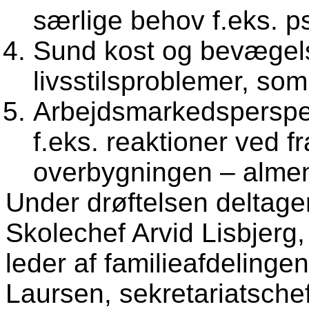
særlige behov f.eks. p
Sund kost og bevægel
livsstilsproblemer, som
Arbejdsmarkedsperspek
f.eks. reaktioner ved f
overbygningen – almen
Under drøftelsen deltager
Skolechef Arvid Lisbjerg
leder af familieafdelinge
Laursen, sekretariatsche