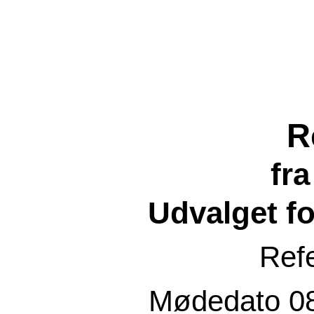
R
fr
Udvalget f
Ref
Mødedato
0