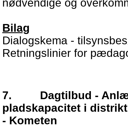
nødvendige og overkomm
Bilag
Dialogskema - tilsynsbe
Retningslinier for pædago
7.
Dagtilbud - Anl
pladskapacitet i distri
- Kometen