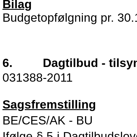
Bilag
Budgetopfølgning pr. 30.
6.
Dagtilbud - tilsy
031388-2011
Sagsfremstilling
BE/CES/AK - BU
Ifølge § 5 i Dagtilbudsl