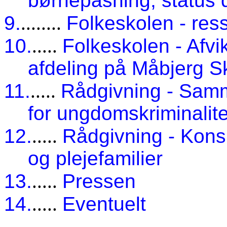
børnepasning, status
9.
........
Folkeskolen - res
10.
.....
Folkeskolen - Afvi
afdeling på Måbjerg S
11.
.....
Rådgivning - Sam
for ungdomskriminalite
12.
.....
Rådgivning - Kons
og plejefamilier
13.
.....
Pressen
14.
.....
Eventuelt