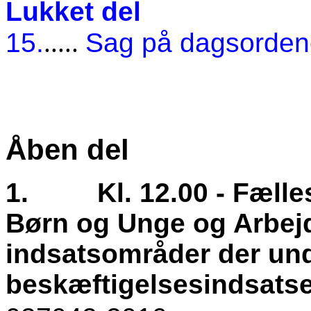
Lukket del
15.
.....
Sag på dagsorde
Åben del
1.
Kl. 12.00 - Fæll
Børn og Unge og Arbe
indsatsområder der und
beskæftigelsesindsats