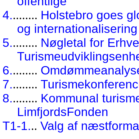
offentlige
4.
........
Holstebro goes glo
og internationalisering
5.
........
Nøgletal for Erhve
Turismeudviklingsenhe
6.
........
Omdømmeanalys
7.
........
Turismekonferenc
8.
........
Kommunal turisme
LimfjordsFonden
T1-1.
..
Valg af næstform