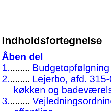
Indholdsfortegnelse
Åben del
1.
........
Budgetopfølgning 
2.
........
Lejerbo, afd. 315-
køkken og badeværelse
3.
........
Vejledningsordning