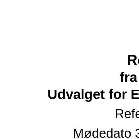
R
fr
Udvalget for 
Ref
Mødedato