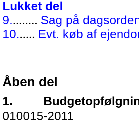
Lukket del
9.
........
Sag på dagsorde
10.
.....
Evt. køb af ejend
Åben del
1.
Budgetopfølgnin
010015-2011