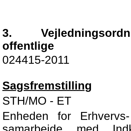
3.
Vejledningsordnin
offentlige
024415-2011
Sagsfremstilling
STH/MO - ET
Enheden for Erhvervs-
samarbejde med Indkø