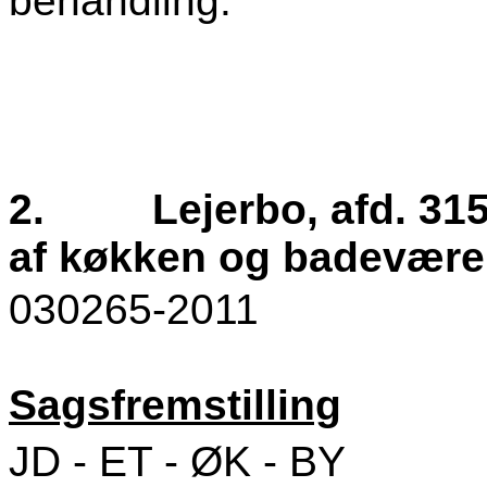
behandling.
2.
Lejerbo, afd. 31
af køkken og badeværel
030265-2011
Sagsfremstilling
JD - ET - ØK - BY