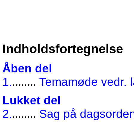
Indholdsfortegnelse
Åben del
1.
........
Temamøde vedr. l
Lukket del
2.
........
Sag på dagsorde