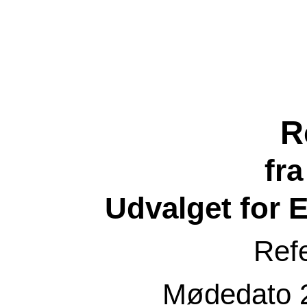
R
fr
Udvalget for 
Ref
Mødedato