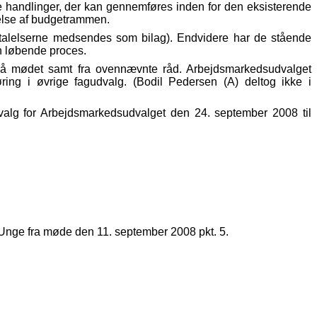
ke handlinger, der kan gennemføres inden for den eksisterende
gelse af budgetrammen.
udtalelserne medsendes som bilag). Endvidere har de stående
en løbende proces.
e på mødet samt fra ovennævnte råd. Arbejdsmarkedsudvalget
øring i øvrige fagudvalg. (Bodil Pedersen (A) deltog ikke i
dvalg for Arbejdsmarkedsudvalget den 24. september 2008 til
 og Unge fra møde den 11. september 2008 pkt. 5.