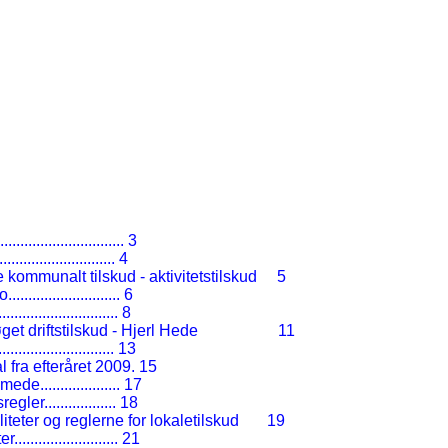
................................
3
..............................
4
ommunalt tilskud - aktivitetstilskud
5
ro
............................
6
...............................
8
t driftstilskud - Hjerl Hede
11
.............................
13
 fra efteråret 2009.
15
æmmede
....................
17
regler
..................
18
eter og reglerne for lokaletilskud
19
ter
..........................
21