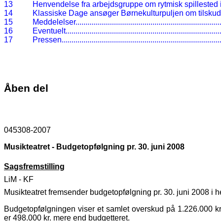
13
Henvendelse fra arbejdsgruppe om rytmisk spillested 
14
Klassiske Dage ansøger Børnekulturpuljen om tilskud ti
15
Meddelelser
.........................................................................
16
Eventuelt
..............................................................................
17
Pressen
................................................................................
Åben del
045308-2007
Musikteatret - Budgetopfølgning pr. 30. juni 2008
Sagsfremstilling
LiM - KF
Musikteatret fremsender budgetopfølgning pr. 30. juni 2008 i hen
Budgetopfølgningen viser et samlet overskud på 1.226.000 kr. 
er 498.000 kr. mere end budgetteret.