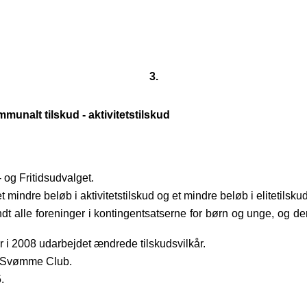
3.
nalt tilskud - aktivitetstilskud
og Fritidsudvalget.
indre beløb i aktivitetstilskud og et mindre beløb i elitetilsku
dt alle foreninger i kontingentsatserne for børn og unge, og derm
der i 2008 udarbejdet ændrede tilskudsvilkår.
ro Svømme Club.
.