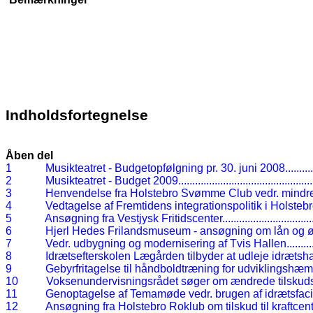
Indholdsfortegnelse
Åben del
1
Musikteatret - Budgetopfølgning pr. 30. juni 2008
.........
2
Musikteatret - Budget 2009
...............................................
3
Henvendelse fra Holstebro Svømme Club vedr. mindre k
4
Vedtagelse af Fremtidens integrationspolitik i Holsteb
5
Ansøgning fra Vestjysk Fritidscenter.
..............................
6
Hjerl Hedes Frilandsmuseum - ansøgning om lån og øge
7
Vedr. udbygning og modernisering af Tvis Hallen
.........
8
Idrætsefterskolen Lægården tilbyder at udleje idrætshal
9
Gebyrfritagelse til håndboldtræning for udviklingsh
10
Voksenundervisningsrådet søger om ændrede tilskuds
11
Genoptagelse af Temamøde vedr. brugen af idrætsfacilit
12
Ansøgning fra Holstebro Roklub om tilskud til kraftcen