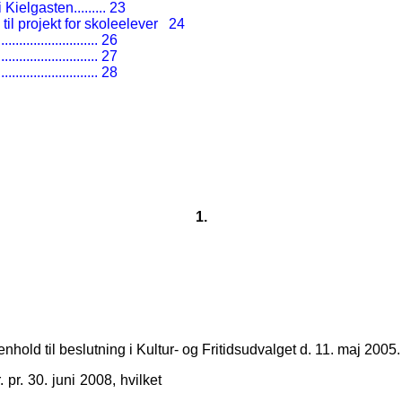
i Kielgasten
.........
23
l projekt for skoleelever
24
............................
26
............................
27
............................
28
1.
hold til beslutning i Kultur- og Fritidsudvalget d. 11. maj 2005.
pr. 30. juni 2008, hvilket