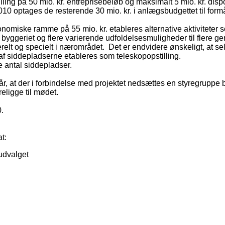
ling på 50 mio. kr. entreprisebeløb og maksimalt 5 mio. kr. disp
10 optages de resterende 30 mio. kr. i anlægsbudgettet til formå
økonomiske ramme på 55 mio. kr. etableres alternative aktivitet
byggeriet og flere varierende udfoldelsesmuligheder til flere ge
relt og specielt i nærområdet.
Det er endvidere ønskeligt, at se
af siddepladserne etableres som teleskopopstilling.
 antal siddepladser.
r, at der i forbindelse med projektet nedsættes en styregruppe b
eligge til mødet.
.
at:
udvalget