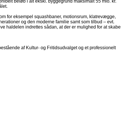
onibelt beløb i alt ekskl. byggegrund maksimalt 55 mio. kr.
let.
er som for eksempel squashbaner, motionsrum, klatrevægge,
nerationer og den moderne familie samt som tilbud – evt.
lve haldelen indrettes sådan, at der er mulighed for at skabe
estående af Kultur- og Fritidsudvalget og et professionelt