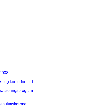
 2008
ns- og kontorforhold
kratiseringsprogram
 resultatskærme.