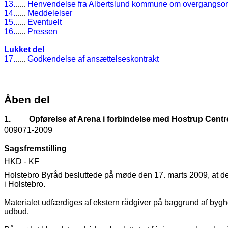
13.
.....
Henvendelse fra Albertslund kommune om overgangso
14.
.....
Meddelelser
15.
.....
Eventuelt
16.
.....
Pressen
Lukket del
17.
.....
Godkendelse af ansættelseskontrakt
Åben del
1.
Opførelse af Arena i forbindelse med Hostrup Centr
009071-2009
Sagsfremstilling
HKD - KF
Holstebro Byråd besluttede på møde den 17. marts 2009, at de
i Holstebro.
Materialet udfærdiges af ekstern rådgiver på baggrund af bygher
udbud.