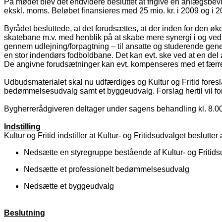
På mødet blev det endvidere besluttet at frigive en anlægsbevil
ekskl. moms. Beløbet finansieres med 25 mio. kr. i 2009 og i 20
Byrådet besluttede, at det forudsættes, at der inden for den 
skatebane m.v. med henblik på at skabe mere synergi i og ved 
gennem udlejning/forpagtning – til ansatte og studerende gene
en stor indendørs fodboldbane. Det kan evt. ske ved at en del 
De angivne forudsætninger kan evt. kompenseres med et færre
Udbudsmaterialet skal nu udfærdiges og Kultur og Fritid foreslå
bedømmelsesudvalg samt et byggeudvalg. Forslag hertil vil for
Bygherrerådgiveren deltager under sagens behandling kl. 8.00
Indstilling
Kultur og Fritid indstiller at Kultur- og Fritidsudvalget beslutter 
Nedsætte en styregruppe bestående af Kultur- og Fritids
Nedsætte et professionelt bedømmelsesudvalg
Nedsætte et byggeudvalg
Beslutning