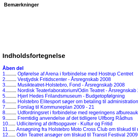
Bemærkninger
Indholdsfortegnelse
Åben del
1.
........
Opførelse af Arena i forbindelse med Hostrup Centret
2.
........
Vestjydsk Fritidscenter - Årsregnskab 2008
3.
........
Musikteatret-Holstebro, Fond - Årsregnskab 2008
4.
........
Nordisk Teaterlaboratorium/Odin Teatret - Årsregnskab
5.
........
Hjerl Hedes Frilandsmuseum - Budgetopfølgning
6.
........
Holstebro Elitesport søger om betaling til administratio
7.
........
Forslag til Kommuneplan 2009 - 21
8.
........
Udfordringsret i forbindelse med regeringens afbureau
9.
........
Fremtidig anvendelse af det tidligere Ulfborg Rådhus
10.
.....
Udlicitering af driftsopgaver - Kultur og Fritid
11.
.....
Ansøgning fra Holstebro Moto Cross Club om tilskud til
12.
.....
Odin Teatret ansøger om tilskud til Transit Festival 2009