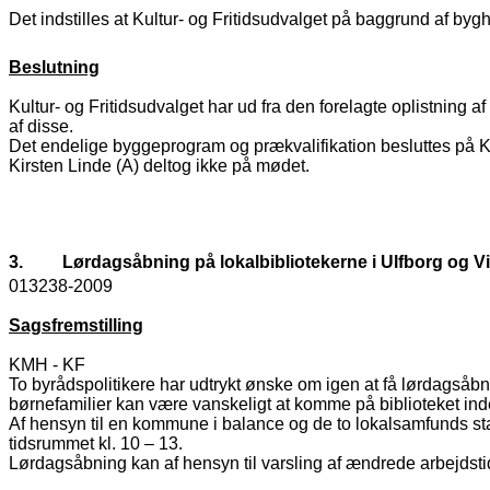
Det indstilles at Kultur- og Fritidsudvalget på baggrund af byg
Beslutning
Kultur- og Fritidsudvalget har ud fra den forelagte oplistning af
af disse.
Det endelige byggeprogram og prækvalifikation besluttes på Ku
Kirsten Linde (A) deltog ikke på mødet.
3.
Lørdagsåbning på lokalbibliotekerne i Ulfborg og 
013238-2009
Sagsfremstilling
KMH - KF
To byrådspolitikere har udtrykt ønske om igen at få lørdagså
børnefamilier kan være vanskeligt at komme på biblioteket in
Af hensyn til en kommune i balance og de to lokalsamfunds sta
tidsrummet kl. 10 – 13.
Lørdagsåbning kan af hensyn til varsling af ændrede arbejdstid