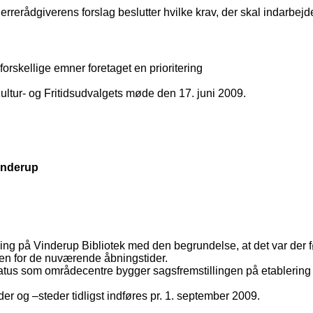
herrerådgiverens forslag beslutter hvilke krav, der skal indarbej
 forskellige emner foretaget en prioritering
ltur- og Fritidsudvalgets møde den 17. juni 2009.
Vinderup
bning på Vinderup Bibliotek med den begrundelse, at det var d
den for de nuværende åbningstider.
tus som områdecentre bygger sagsfremstillingen på etablering a
er og –steder tidligst indføres pr. 1. september 2009.