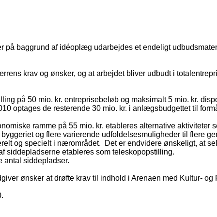
r på baggrund af idéoplæg udarbejdes et endeligt udbudsmaterial
rens krav og ønsker, og at arbejdet bliver udbudt i totalentrepri
ling på 50 mio. kr. entreprisebeløb og maksimalt 5 mio. kr. disp
10 optages de resterende 30 mio. kr. i anlægsbudgettet til formå
økonomiske ramme på 55 mio. kr. etableres alternative aktivitet
byggeriet og flere varierende udfoldelsesmuligheder til flere ge
relt og specielt i nærområdet.
Det er endvidere ønskeligt, at se
af siddepladserne etableres som teleskopopstilling.
 antal siddepladser.
iver ønsker at drøfte krav til indhold i Arenaen med Kultur- og
.