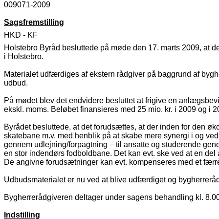
009071-2009
Sagsfremstilling
HKD - KF
Holstebro Byråd besluttede på møde den 17. marts 2009, at de
i Holstebro.
Materialet udfærdiges af ekstern rådgiver på baggrund af bygher
udbud.
På mødet blev det endvidere besluttet at frigive en anlægsbevil
ekskl. moms. Beløbet finansieres med 25 mio. kr. i 2009 og i 20
Byrådet besluttede, at det forudsættes, at der inden for den 
skatebane m.v. med henblik på at skabe mere synergi i og ved 
gennem udlejning/forpagtning – til ansatte og studerende gene
en stor indendørs fodboldbane. Det kan evt. ske ved at en del 
De angivne forudsætninger kan evt. kompenseres med et færre
Udbudsmaterialet er nu ved at blive udfærdiget og bygherrerådg
Bygherrerådgiveren deltager under sagens behandling kl. 8.00
Indstilling