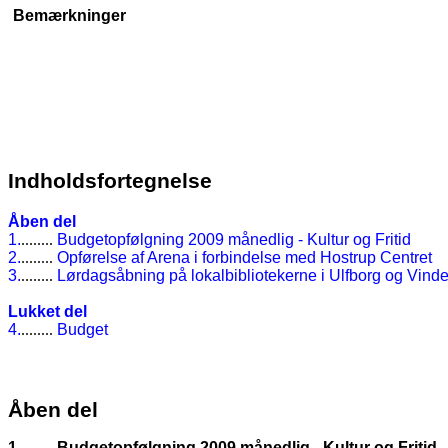
Bemærkninger
Indholdsfortegnelse
Åben del
1.
........
Budgetopfølgning 2009 månedlig - Kultur og Fritid
2.
........
Opførelse af Arena i forbindelse med Hostrup Centret
3.
........
Lørdagsåbning på lokalbibliotekerne i Ulfborg og Vind
Lukket del
4.
........
Budget
Åben del
1.
Budgetopfølgning 2009 månedlig - Kultur og Fritid