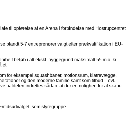
e til opførelse af en Arena i forbindelse med Hostrupcentret
se blandt 5-7 entreprenører valgt efter prækvalifikation i EU-
onibelt beløb i alt ekskl. byggegrund maksimalt 55 mio. kr.
let.
er som for eksempel squashbaner, motionsrum, klatrevægge,
nerationer og den moderne familie samt som tilbud – evt.
lve haldelen indrettes sådan, at der er mulighed for at skabe
 Fritidsudvalget som styregruppe.