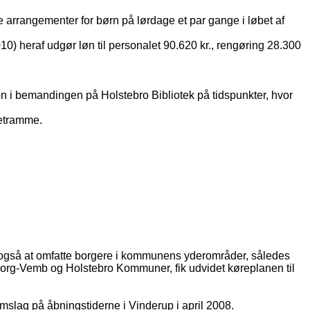
e arrangementer for børn på lørdage et par gange i løbet af
 2010) heraf udgør løn til personalet 90.620 kr., rengøring 28.300
on i bemandingen på Holstebro Bibliotek på tidspunkter, hvor
getramme.
il også at omfatte borgere i kommunens yderområder, således
borg-Vemb og Holstebro Kommuner, fik udvidet køreplanen til
nemslag på åbningstiderne i Vinderup i april 2008.