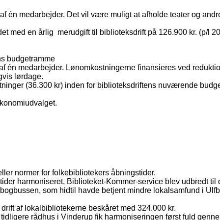
af én medarbejder. Det vil være muligt at afholde teater og andr
det med en årlig
merudgift til biblioteksdrift på 126.900 kr. (p/l
tens budgetramme
n af én medarbejder. Lønomkostningerne finansieres ved redukti
vis lørdage.
stninger (36.300 kr) inden for biblioteksdriftens nuværende bud
Økonomiudvalget.
er normer for folkebibliotekers åbningstider.
stider harmoniseret, Biblioteket-Kommer-service blev udbredt t
 bogbussen, som hidtil havde betjent mindre lokalsamfund i Ulf
drift af lokalbibliotekerne beskåret med 324.000 kr.
et tidligere rådhus i Vinderup fik harmoniseringen først fuld gen