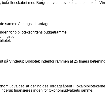
, bofællesskabet med Borgerservice bevirker, at biblioteket i Vi
ilbyde samme åbningstid lørdage
nden for biblioteksdriftens budgetramme
bningstid
bliotek
bent på Vinderup Bibliotek indenfor rammen af 25 timers betjening
Økonomiudvalget, at der holdes lørdagsåbent i lokalbiblioteker
 i Vinderup finansieres inden for Økonomiudvalgets ramme.