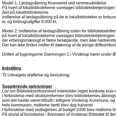
Model 1: Lørdagsåbning finansieret ved rammeudvidelse
På hvert af lokalbibliotekerne varetages biblioteksbetjeningen 
året på lokalbibliotekerne
Indførelse af lørdagsåbning på de to lokalbiblioteker er forbun
kr. og forbrugsafgifter 8.000 kr.
Model 2: Indførelse af lørdagsåbning inden for biblioteksdrif
på hvert af lokalbibliotekerne varetages biblioteksbetjeninge
der erfaringsmæssigt er færre besøgende, men ikke nødvendig
Der kan ikke findes midler til dækning af de øvrige driftsomko
Driften af bygningerne Grønningen 1 i Vinderup hører under 
Indstilling
Til Udvalgets drøftelse og beslutning.
Supplerende oplysninger
Lov om Biblioteksvirksomhed indeholder ingen konkrete krav ell
I forbindelse med strukturreformen blev bibliotekernes åbning
som det havde været tilbudt i tidligere Vinderup Kommune, og
hele kommunen, midlerne hertil blev dog halveret.
I forbindelse med vedtagelsen af budget 2008 blev midlerne til 
På grund af forsinkelse i flytningen af Vinderup Bibliotek til d