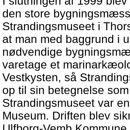
I slutningen af 1999 blev
den store bygningsmæssi
Strandingsmuseet i
Thor
at man med baggrund i ud
nødvendige bygningsmæssi
varetage et marinarkæol
Vestkysten, så Stranding
op til sin betegnelse so
Strandingsmuseet var en
Museum. Driften blev sik
Ulfborg-Vemb Kommune. I