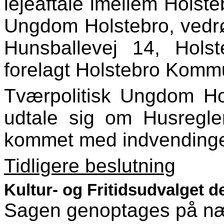
lejeaftale imellem Hols
Ungdom Holstebro, vedr
Hunsballevej
14, Holste
forelagt Holstebro Kommu
Tværpolitisk Ungdom Ho
udtale sig om
Husregle
kommet med indvendinge
Tidligere beslutning
Kultur- og Fritidsudvalget de
Sagen genoptages på næs