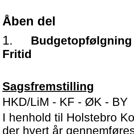
Åben del
1.
Budgetopfølgning p
Fritid
Sagsfremstilling
HKD/LiM
- KF - ØK - BY
I henhold til Holstebro K
der hvert år gennemføres 