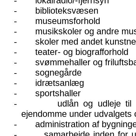
lokalradio/-fjernsyn
-
biblioteksvæsen
-
museumsforhold
-
musikskoler og andre musi
-
skoler med andet kunstne
-
teater- og biografforhold
-
svømmehaller og friluftsb
-
sognegårde
-
idrætsanlæg
-
sportshaller
-
udlån og udleje til
-
ejendomme under udvalgets
administration af bygning
-
samarbejde inden for
-