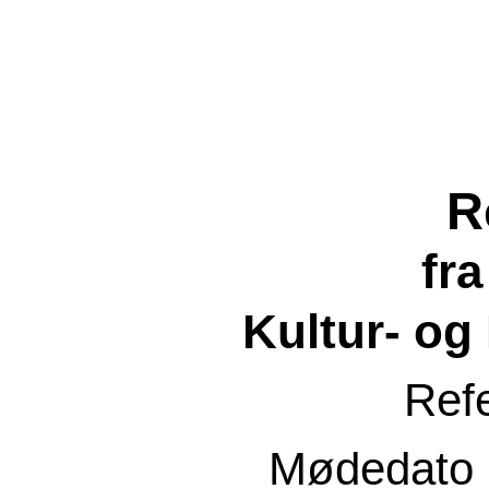
R
fr
Kultur- og
Ref
Mødedato