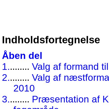
Indholdsfortegnelse
Åben del
1.
........
Valg af formand til
2.
........
Valg af næstforman
2010
3.
........
Præsentation af Ku