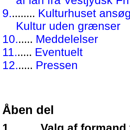
af lån fra Vestjydsk Fr
9.
........
Kulturhuset ansøge
Kultur uden grænser
10.
.....
Meddelelser
11.
.....
Eventuelt
12.
.....
Pressen
Åben del
1.
Valg af formand t