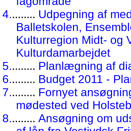
fagområde
4.
........
Udpegning af medl
Balletskolen, Ensembl
Kulturregion Midt- og 
Kulturdamarbejdet
5.
........
Planlægning af d
6.
........
Budget 2011 - Pla
7.
........
Fornyet ansøgning
mødested ved Holsteb
8.
........
Ansøgning om uds