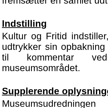
fremsætter en samlet udta
Indstilling
Kultur og Fritid indstille
udtrykker sin opbakning
til kommentar vedr
museumsområdet.
Supplerende oplysning
Museumsudrednin