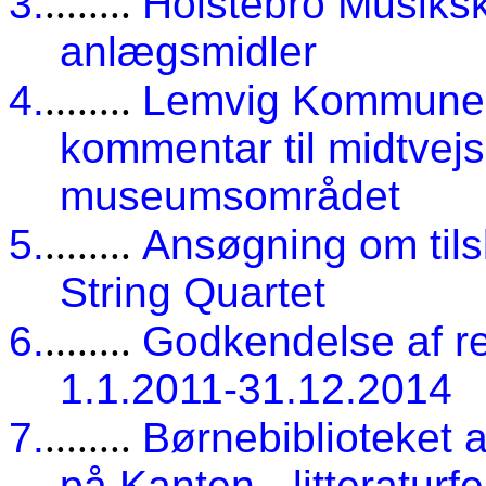
3.
........
Holstebro Musiksk
anlægsmidler
4.
........
Lemvig Kommune 
kommentar til midtvejs
museumsområdet
5.
........
Ansøgning om tils
String Quartet
6.
........
Godkendelse af re
1.1.2011-31.12.2014
7.
........
Børnebiblioteket a
på Kanten - litteraturfe