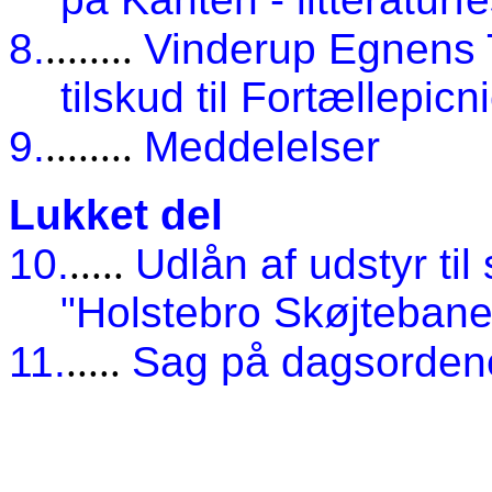
8.
........
Vinderup Egnens T
tilskud til Fortællepicn
9.
........
Meddelelser
Lukket del
10.
.....
Udlån af udstyr til
"Holstebro Skøjtebane
11.
.....
Sag på dagsorden