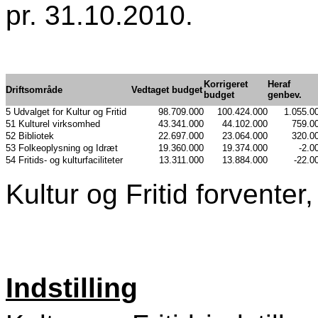
pr. 31.10.2010.
Korrigeret
Heraf
Driftsområde
Vedtaget budget
budget
genbev.
5 Udvalget for Kultur og Fritid
98.709.000
100.424.000
1.055.0
51 Kulturel virksomhed
43.341.000
44.102.000
759.0
52 Bibliotek
22.697.000
23.064.000
320.0
53 Folkeoplysning og Idræt
19.360.000
19.374.000
-2.0
54 Fritids- og kulturfaciliteter
13.311.000
13.884.000
-22.0
Kultur og Fritid forventer
Indstilling