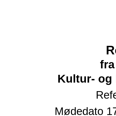
R
fr
Kultur- og
Ref
Mødedato
1