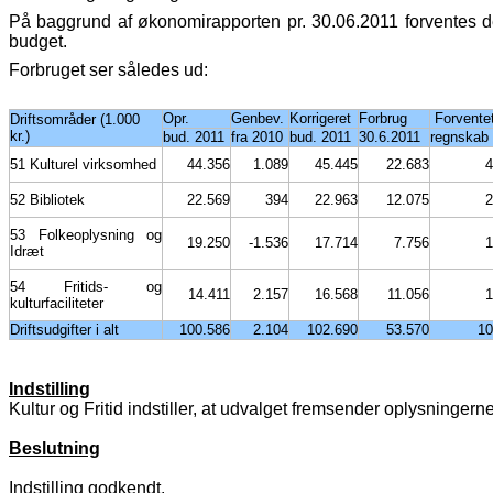
På baggrund af økonomirapporten pr. 30.06.2011 forventes de
budget.
Forbruget ser således ud:
Opr.
Genbev.
Korrigeret
Forbrug
Forvente
Driftsområder (1.000
kr.)
bud. 2011
fra 2010
bud. 2011
30.6.2011
regnskab
51 Kulturel virksomhed
44.356
1.089
45.445
22.683
4
52 Bibliotek
22.569
394
22.963
12.075
2
53 Folkeoplysning og
19.250
-1.536
17.714
7.756
1
Idræt
54 Fritids- og
14.411
2.157
16.568
11.056
1
kulturfaciliteter
Driftsudgifter i alt
100.586
2.104
102.690
53.570
10
Indstilling
Kultur og Fritid indstiller, at udvalget fremsender oplysninger
Beslutning
Indstilling godkendt.