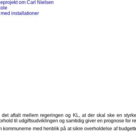
neprojekt om Carl Nielsen
kole
 med installationer
 det aftalt mellem regeringen og KL, at der skal ske en sty
rhold til udgiftsudviklingen og samtidig giver en prognose for r
m kommunerne med henblik på at sikre overholdelse af budgette