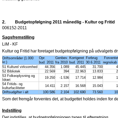
2.
Budgetopfølgning 2011 månedlig - Kultur og Fritid
006152-2011
Sagsfremstilling
LiM - KF
Kultur og Fritid har foretaget budgetopfølgning på udvalgets d
Opr.
Genbev.
Korrigeret
Forbrug
Forvente
Driftsområder (1.000
kr.)
bud. 2011
fra 2010
bud. 2011
30.6.2011
regnskab
51 Kulturel virksomhed
44.356
1.089
45.445
31.700
4
52 Bibliotek
22.569
394
22.963
13.833
2
53 Folkeoplysning og
19.250
-1.536
17.714
12.984
1
Idræt
54 Fritids- og
14.411
2.157
16.568
15.043
1
kulturfaciliteter
Driftsudgifter i alt
100.586
2.104
102.690
73.560
10
Som det fremgår forventes det, at budgettet holdes inden for d
Indstilling
Det indstilles, at budgetopfølgningen tages til efterretning.