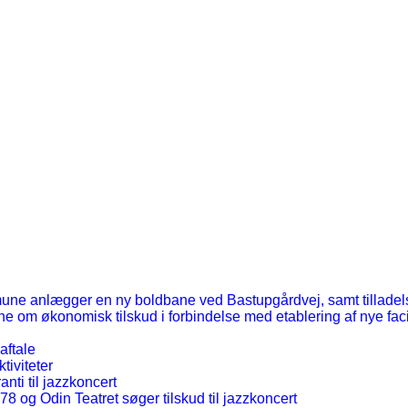
ne anlægger en ny boldbane ved Bastupgårdvej, samt tilladelse
 om økonomisk tilskud i forbindelse med etablering af nye facil
aftale
tiviteter
ti til jazzkoncert
8 og Odin Teatret søger tilskud til jazzkoncert