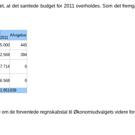
t, at det samlede budget for 2011 overholdes. Som det fremgår 
t
Afvigelse
 2011
5.000
445
2.569
394
7.714
0
6.568
0
1.851
839
ne om de forventede regnskabstal til Økonomiudvalgets videre for