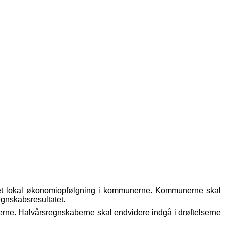
rket lokal økonomiopfølgning i kommunerne. Kommunerne skal
egnskabsresultatet.
rne. Halvårsregnskaberne skal endvidere indgå i drøftelserne