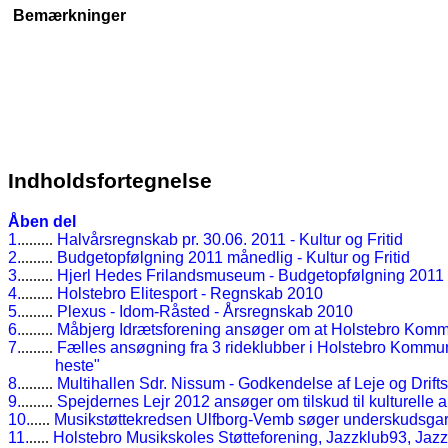
Bemærkninger
Indholdsfortegnelse
Åben del
1.
........
Halvårsregnskab pr. 30.06. 2011 - Kultur og Fritid
2.
........
Budgetopfølgning 2011 månedlig - Kultur og Fritid
3.
........
Hjerl Hedes Frilandsmuseum - Budgetopfølgning 2011
4.
........
Holstebro Elitesport - Regnskab 2010
5.
........
Plexus - Idom-Råsted - Årsregnskab 2010
6.
........
Måbjerg Idrætsforening ansøger om at Holstebro Kommu
7.
........
Fælles ansøgning fra 3 rideklubber i Holstebro Kommune
heste"
8.
........
Multihallen Sdr. Nissum - Godkendelse af Leje og Drifts
9.
........
Spejdernes Lejr 2012 ansøger om tilskud til kulturelle ak
10.
.....
Musikstøttekredsen Ulfborg-Vemb søger underskudsgaran
11.
.....
Holstebro Musikskoles Støtteforening, Jazzklub93, Jazz7