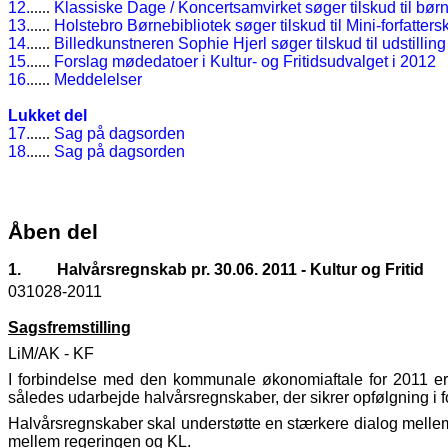
12.
.....
Klassiske Dage / Koncertsamvirket søger tilskud til bør
13.
.....
Holstebro Børnebibliotek søger tilskud til Mini-forfatters
14.
.....
Billedkunstneren Sophie Hjerl søger tilskud til udstilling
15.
.....
Forslag mødedatoer i Kultur- og Fritidsudvalget i 2012
16.
.....
Meddelelser
Lukket del
17.
.....
Sag på dagsorden
18.
.....
Sag på dagsorden
Åben del
1.
Halvårsregnskab pr. 30.06. 2011 - Kultur og Fritid
031028-2011
Sagsfremstilling
LiM/AK - KF
I forbindelse med den kommunale økonomiaftale for 2011 er
således udarbejde halvårsregnskaber, der sikrer opfølgning i fo
Halvårsregnskaber skal understøtte en stærkere dialog melle
mellem regeringen og KL.