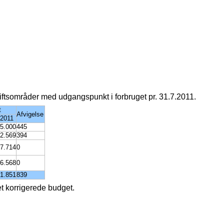
riftsområder med udgangspunkt i forbruget pr. 31.7.2011.
t
Afvigelse
 2011
5.000
445
2.569
394
7.714
0
6.568
0
1.851
839
et korrigerede budget.