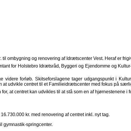
 til ombygning og renovering af Idrætscenter Vest. Heraf er frigiv
nt for Holstebro Idrætsråd, Byggeri og Ejendomme og Kultur- og
ige videre forløb. Skitseforslagene tager udgangspunkt i Kultu
at udvikle centret til et Familieidrætscenter med fokus på særl
for, at centret kan udvikles til at stå som en af hjørnestenene 
6.730.000 kr. med renovering af centret inkl. nyt tag.
il gymnastik-springcenter.