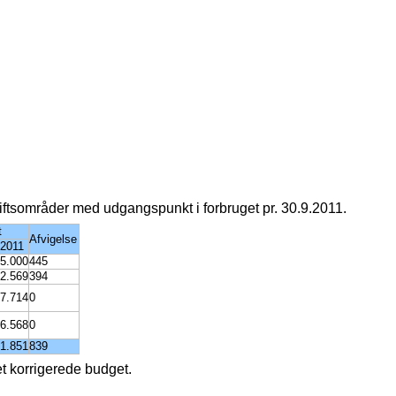
riftsområder med udgangspunkt i forbruget pr. 30.9.2011.
t
Afvigelse
 2011
5.000
445
2.569
394
7.714
0
6.568
0
1.851
839
et korrigerede budget.