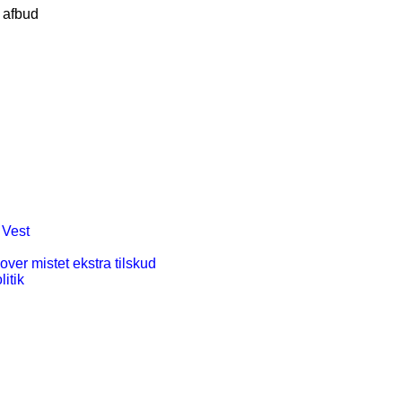
 afbud
 Vest
ver mistet ekstra tilskud
itik