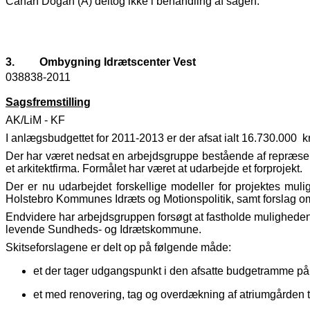
Canan Dogan (A) deltog ikke i behandling af sagen.
3.
Ombygning Idrætscenter Vest
038838-2011
Sagsfremstilling
AK/LiM - KF
I anlægsbudgettet for 2011-2013 er der afsat ialt 16.730.000 kr.
Der har været nedsat en arbejdsgruppe bestående af repræsenta
et arkitektfirma. Formålet har været at udarbejde et forprojekt.
Der er nu udarbejdet forskellige modeller for projektes mul
Holstebro Kommunes Idræts og Motionspolitik, samt forslag om 
Endvidere har arbejdsgruppen forsøgt at fastholde muligheden 
levende Sundheds- og Idrætskommune.
Skitseforslagene er delt op på følgende måde:
et der tager udgangspunkt i den afsatte budgetramme på 1
et med renovering, tag og overdækning af atriumgården t