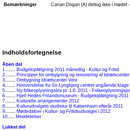
Bemærkninger
Canan Dogan (A) deltog ikke i mødet -
Indholdsfortegnelse
Åben del
1.
........
Budgetopfølgning 2011 månedlig - Kultur og Fritid
2.
........
Principper for ombygning og renovering af Idrætscenter
3.
........
Ombygning Idrætscenter Vest
4.
........
Henvendelse fra Sir-Lyngbjerg centret angående klage o
5.
........
Ny folkeoplysningslov pr. 1.6. 2011 - Folkeoplysningspol
6.
........
Hjerl Hedes Frilandsmuseum - Budgetopfølgning 2011
7.
........
Kulturelle arrangementer 2012
8.
........
Kulturudvalgets studietur til København efterår 2011
9.
........
Mødedatoer i Kultur- og Fritidsudvalget i 2012
10.
.....
Meddelelser
Lukket del