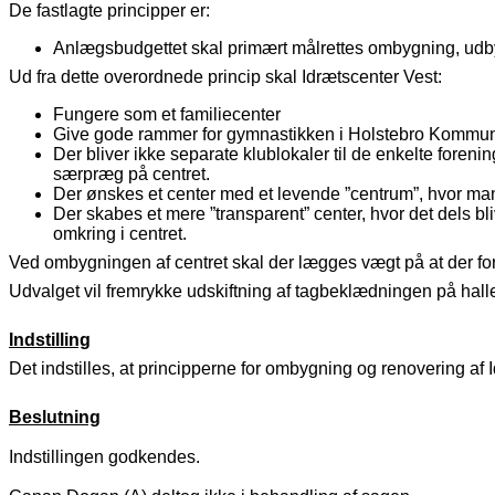
De fastlagte principper er:
Anlægsbudgettet skal primært målrettes ombygning, udbyg
Ud fra dette overordnede princip skal Idrætscenter Vest:
Fungere som et familiecenter
Give gode rammer for gymnastikken i Holstebro Kommune, b
Der bliver ikke separate klublokaler til de enkelte fore
særpræg på centret.
Der ønskes et center med et levende ”centrum”, hvor ma
Der skabes et mere ”transparent” center, hvor det dels blive
omkring i centret.
Ved ombygningen af centret skal der lægges vægt på at der f
Udvalget vil fremrykke udskiftning af tagbeklædningen på hall
Indstilling
Det indstilles, at principperne for ombygning og renovering af
Beslutning
Indstillingen godkendes.