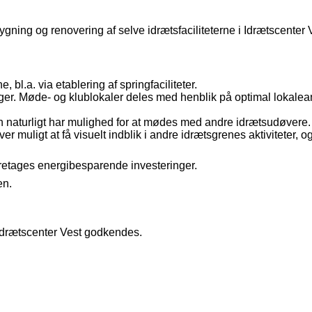
ning og renovering af selve idrætsfaciliteterne i Idrætscenter 
l.a. via etablering af springfaciliteter.
ninger. Møde- og klublokaler deles med henblik på optimal lokale
n naturligt har mulighed for at mødes med andre idrætsudøvere.
r muligt at få visuelt indblik i andre idrætsgrenes aktiviteter, og
oretages energibesparende investeringer
.
en.
 Idrætscenter Vest godkendes.