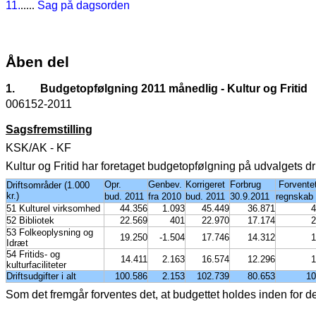
11.
.....
Sag på dagsorden
Åben del
1.
Budgetopfølgning 2011 månedlig - Kultur og Fritid
006152-2011
Sagsfremstilling
KSK/AK - KF
Kultur og Fritid har foretaget budgetopfølgning på udvalgets d
Opr.
Genbev.
Korrigeret
Forbrug
Forvente
Driftsområder (1.000
kr.)
bud. 2011
fra 2010
bud. 2011
30.9.2011
regnskab
51 Kulturel virksomhed
44.356
1.093
45.449
36.871
4
52 Bibliotek
22.569
401
22.970
17.174
2
53 Folkeoplysning og
19.250
-1.504
17.746
14.312
1
Idræt
54 Fritids- og
14.411
2.163
16.574
12.296
1
kulturfaciliteter
Driftsudgifter i alt
100.586
2.153
102.739
80.653
10
Som det fremgår forventes det, at budgettet holdes inden for d