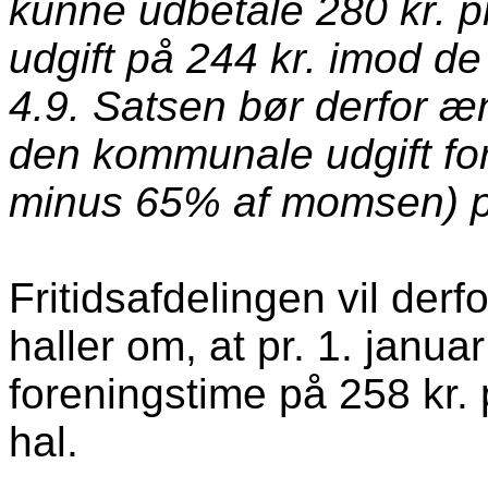
kunne udbetale 280 kr. pr.
udgift på 244 kr. imod de
4.9. Satsen bør derfor ænd
den kommunale udgift forb
minus 65% af momsen) pr
Fritidsafdelingen vil derf
haller om, at pr. 1. janua
foreningstime på 258 kr. p
hal.