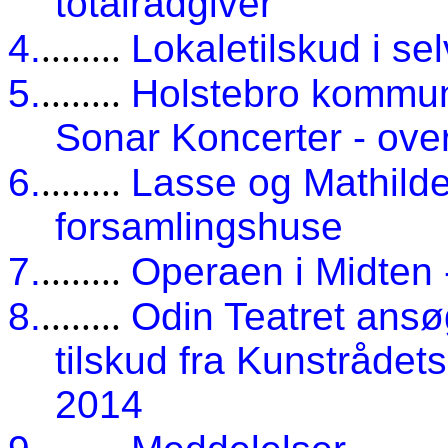
totalrådgiver
4.
........
Lokaletilskud i se
5.
........
Holstebro kommune
Sonar Koncerter - ove
6.
........
Lasse og Mathilde 
forsamlingshuse
7.
........
Operaen i Midten
8.
........
Odin Teatret ansø
tilskud fra Kunstrådets
2014