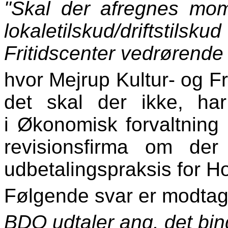
"Skal der afregnes m
lokaletilskud/driftsti
Fritidscenter vedrørende
hvor Mejrup Kultur- og Fri
det skal der ikke, har 
i Økonomisk forvaltnin
revisionsfirma om de
udbetalingspraksis for 
Følgende svar er modtag
BDO udtaler ang. det bin