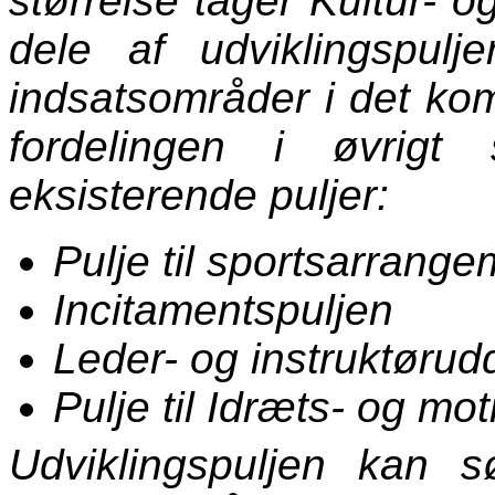
størrelse tager Kultur- og
dele af udviklingspulj
indsatsområder i det k
fordelingen i øvrig
eksisterende puljer:
Pulje til sportsarrang
Incitamentspuljen
Leder- og instruktøru
Pulje til Idræts- og mo
Udviklingspuljen kan s