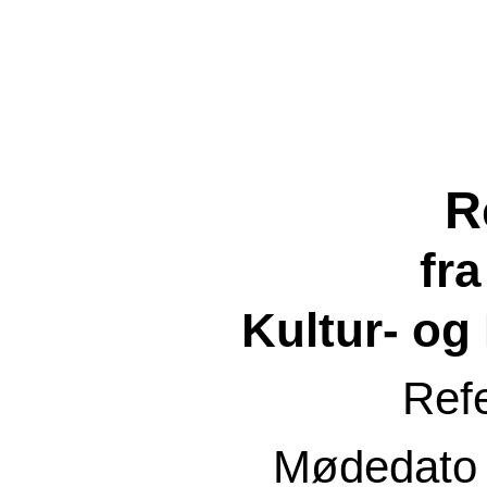
R
fr
Kultur- og
Ref
Mødedat