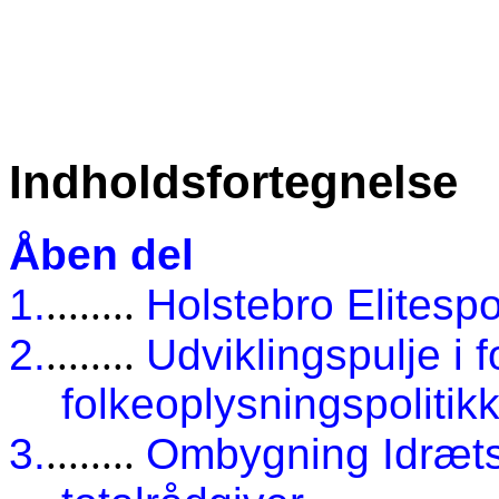
Indholdsfortegnelse
Åben del
1.
........
Holstebro Elitesp
2.
........
Udviklingspulje i 
folkeoplysningspolitik
3.
........
Ombygning Idrætsc