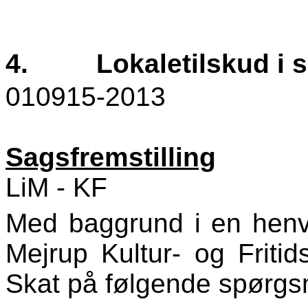
4.
Lokaletilskud i 
010915-2013
Sagsfremstilling
LiM - KF
Med baggrund i en henven
Mejrup Kultur- og Friti
Skat på følgende spørgs