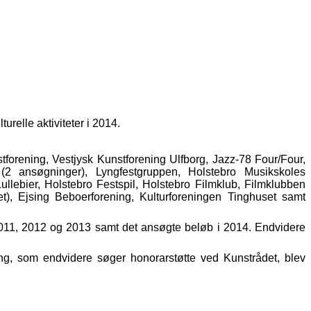
urelle aktiviteter i 2014.
forening, Vestjysk Kunstforening Ulfborg, Jazz-78 Four/Four,
 (2 ansøgninger), Lyngfestgruppen, Holstebro Musikskoles
llebier, Holstebro Festspil, Holstebro Filmklub, Filmklubben
t), Ejsing Beboerforening, Kulturforeningen Tinghuset samt
2011, 2012 og 2013 samt det ansøgte beløb i 2014. Endvidere
ng, som endvidere søger honorarstøtte ved Kunstrådet, blev