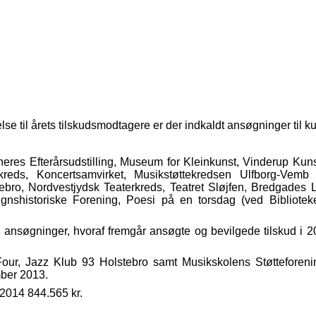
 til årets tilskudsmodtagere er der indkaldt ansøgninger til kult
eres Efterårsudstilling, Museum for Kleinkunst, Vinderup Kunst
kreds, Koncertsamvirket, Musikstøttekredsen Ulfborg-Vemb
ebro, Nordvestjydsk Teaterkreds, Teatret Sløjfen, Bredgades Lu
nshistoriske Forening, Poesi på en torsdag (ved Biblioteke
e ansøgninger, hvoraf fremgår ansøgte og bevilgede tilskud i 
Four, Jazz Klub 93 Holstebro samt Musikskolens Støtteforeni
mber 2013.
i 2014 844.565 kr.