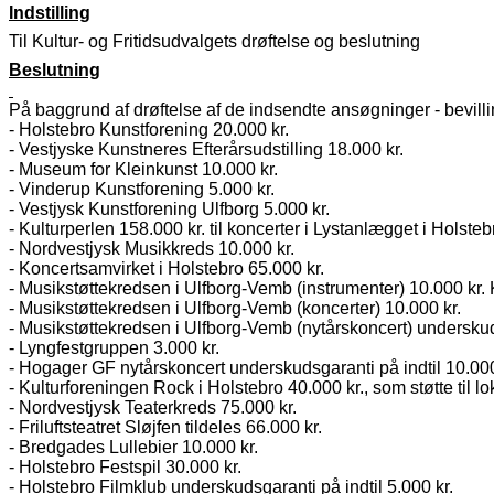
Indstilling
Til Kultur- og Fritidsudvalgets drøftelse og beslutning
Beslutning
På baggrund af drøftelse af de indsendte ansøgninger - bevillin
- Holstebro Kunstforening 20.000 kr.
- Vestjyske Kunstneres Efterårsudstilling 18.000 kr.
- Museum for Kleinkunst 10.000 kr.
- Vinderup Kunstforening 5.000 kr.
- Vestjysk Kunstforening Ulfborg 5.000 kr.
- Kulturperlen 158.000 kr. til koncerter i Lystanlægget i Holste
- Nordvestjysk Musikkreds 10.000 kr.
- Koncertsamvirket i Holstebro 65.000 kr.
- Musikstøttekredsen i Ulfborg-Vemb (instrumenter) 10.000 kr. K
- Musikstøttekredsen i Ulfborg-Vemb (koncerter) 10.000 kr.
- Musikstøttekredsen i Ulfborg-Vemb (nytårskoncert) underskuds
- Lyngfestgruppen 3.000 kr.
- Hogager GF nytårskoncert underskudsgaranti på indtil 10.000
- Kulturforeningen Rock i Holstebro 40.000 kr., som støtte til l
- Nordvestjysk Teaterkreds 75.000 kr.
- Friluftsteatret Sløjfen tildeles 66.000 kr.
- Bredgades Lullebier 10.000 kr.
- Holstebro Festspil 30.000 kr.
- Holstebro Filmklub underskudsgaranti på indtil 5.000 kr.