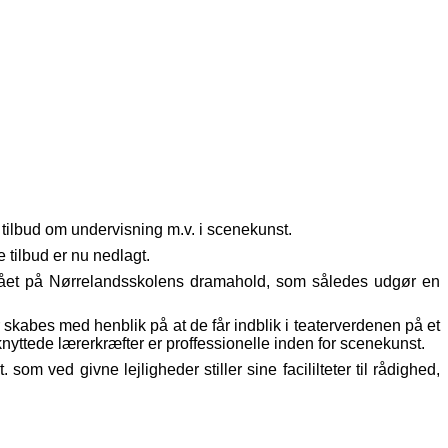
tilbud om undervisning m.v. i scenekunst.
 tilbud er nu nedlagt.
 gået på Nørrelandsskolens dramahold, som således udgør en
kabes med henblik på at de får indblik i teaterverdenen på et
yttede lærerkræfter er proffessionelle inden for scenekunst.
om ved givne lejligheder stiller sine facililteter til rådighed,