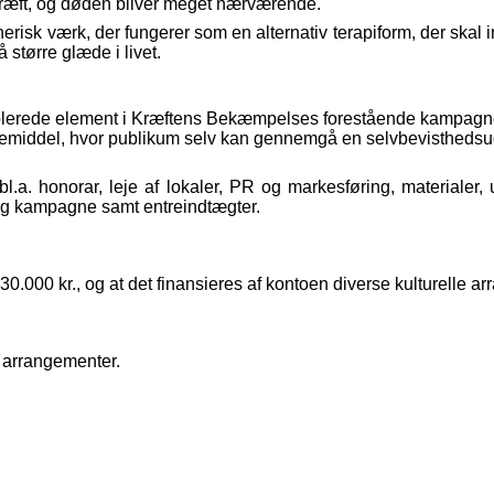
 kræft, og døden bliver meget nærværende.
risk værk, der fungerer som en alternativ terapiform, der skal in
større glæde i livet.
plerede element i Kræftens Bekæmpelses forestående kampagne 
emiddel, hvor publikum selv kan gennemgå en selvbevisthedsud
 bl.a. honorar, leje af lokaler, PR og markesføring, materialer,
g kampagne samt entreindtægter.
r 30.000 kr., og at det finansieres af kontoen diverse kulturelle 
e arrangementer.