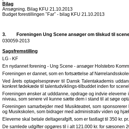
Bilag
Ansøgning. Bilag KFU 21.10.2013
Budget forestillingen "Far" - bilag KFU 21.10.2013
3.
Foreningen Ung Scene ansøger om tilskud til scene
030059-2013
Sagsfremstilling
LG - KF
En nydannet forening - Ung Scene - ansøger Holstebro Kommune 
Foreningen er dannet, som en fortsættelse af Nørrelandsskolens 
Ved årets optagelsesprøver til Dansk Talentakademis uddan
konkret fødekæde til talentudviklings-tilbuddet inden for scene
Foreningen ønsker at udddanne, opdrage og indvie eleverne i 
niveau, som senere vil kunne sætte dem i stand til at søge op
Foreningen samarbejder med Musikteatret, som sponsorerer lokale
og Musikskolen, som bidrager med administrativ viden og hjæl
Eleverne skal betale deltagerafgift, som er fastlagt til 350 kr. p
De samlede udgifter opgøres til i alt 121.000 kr. for sæsonen 2