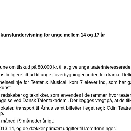
kunstundervisning for unge mellem 14 og 17 år
om tilskud på 80.000 kr. til at give unge teaterinteresserede 
tidligere tilbud til unge i overbygningen inden for drama. Dette
nelseslinje for Teater & Musical, kom 7 elever ind, som har
kunst.
redskaber og teknikker, som anvendes i de rammer, hvor teater s
tagelse ved Dansk Talentakademi. Der lægges vægt på, at de tilkn
r, transport til Århus samt billetter i eget regi; Odin Teatret. s
p.
r. måned i 9 måneder årligt.
013-14, og de dækker primært udgifter til lærerlønninger.