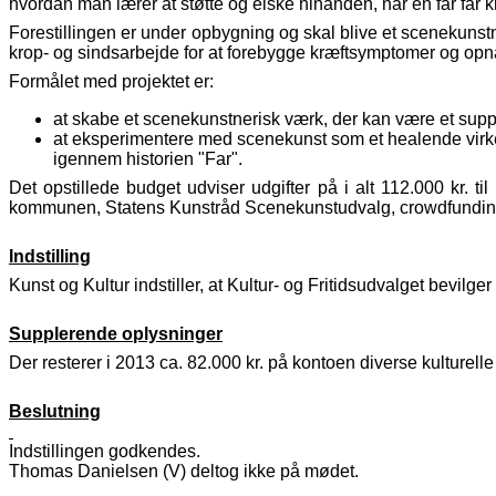
hvordan man lærer at støtte og elske hinanden, når en far får
Forestillingen er under opbygning og skal blive et scenekunstne
krop- og sindsarbejde for at forebygge kræftsymptomer og opnå 
Formålet med projektet er:
at skabe et scenekunstnerisk værk, der kan være et sup
at eksperimentere med scenekunst som et healende virk
igennem historien "Far".
Det opstillede budget udviser udgifter på i alt 112.000 kr. til
kommunen, Statens Kunstråd Scenekunstudvalg, crowdfundin
Indstilling
Kunst og Kultur indstiller, at Kultur- og Fritidsudvalget bevilge
Supplerende oplysninger
Der resterer i 2013 ca. 82.000 kr. på kontoen diverse kulturell
Beslutning
Indstillingen godkendes.
Thomas Danielsen (V) deltog ikke på mødet.