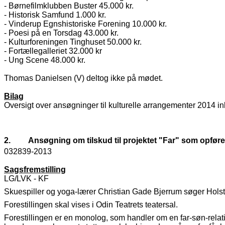
- Børnefilmklubben Buster 45.000 kr.
- Historisk Samfund 1.000 kr.
- Vinderup Egnshistoriske Forening 10.000 kr.
- Poesi på en Torsdag 43.000 kr.
- Kulturforeningen Tinghuset 50.000 kr.
- Fortællegalleriet 32.000 kr
- Ung Scene 48.000 kr.
Thomas Danielsen (V) deltog ikke på mødet.
Bilag
Oversigt over ansøgninger til kulturelle arrangementer 2014 ink
2.
Ansøgning om tilskud til projektet "Far" som opføre
032839-2013
Sagsfremstilling
LG/LVK - KF
Skuespiller og yoga-lærer Christian Gade Bjerrum søger Holsteb
Forestillingen skal vises i Odin Teatrets teatersal.
Forestillingen er en monolog, som handler om en far-søn-relat