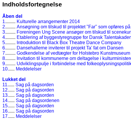
Indholdsfortegnelse
Åben del
1.
........
Kulturelle arrangementer 2014
2.
........
Ansøgning om tilskud til projektet "Far" som opføres på
3.
........
Foreningen Ung Scene ansøger om tilskud til scenekun
4.
........
Etablering af byggestyregruppe for Dansk Talentakad
5.
........
Introduktion til Black Box Theatre Dance Company
6.
........
Dansehallerne inviterer til projekt Ta' fat om Dansen
7.
........
Godkendelse af vedtægter for Holstebro Kunstmuseum
8.
........
Invitation til kommunerne om deltagelse i kulturminist
9.
........
Udviklingspulje i forbindelse med folkeoplysningspoliti
10.
.....
Meddelelser
Lukket del
11.
.....
Sag på dagsorden
12.
.....
Sag på dagsorden
13.
.....
Sag på dagsorden
14.
.....
Sag på dagsordenen
15.
.....
Sag på dagsorden
16.
.....
Sag på dagsorden
17.
.....
Meddelelser