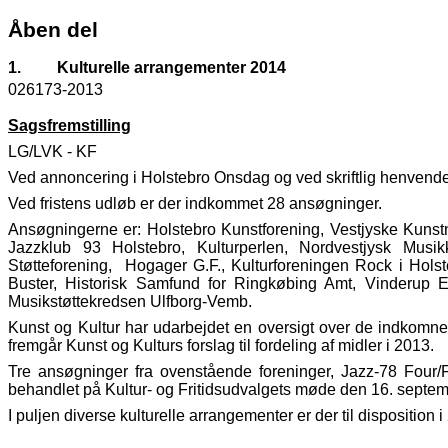
Åben del
1.
Kulturelle arrangementer 2014
026173-2013
Sagsfremstilling
LG/LVK - KF
Ved annoncering i Holstebro Onsdag og ved skriftlig henvendelse
Ved fristens udløb er der indkommet 28 ansøgninger.
Ansøgningerne er: Holstebro Kunstforening, Vestjyske Kunstn
Jazzklub 93 Holstebro, Kulturperlen, Nordvestjysk Musik
Støtteforening, Hogager G.F., Kulturforeningen Rock i Holst
Buster, Historisk Samfund for Ringkøbing Amt, Vinderup Eg
Musikstøttekredsen Ulfborg-Vemb.
Kunst og Kultur har udarbejdet en oversigt over de indkomn
fremgår Kunst og Kulturs forslag til fordeling af midler i 2013.
Tre ansøgninger fra ovenstående foreninger, Jazz-78 Four/
behandlet på Kultur- og Fritidsudvalgets møde den 16. septe
I puljen diverse kulturelle arrangementer er der til disposition 