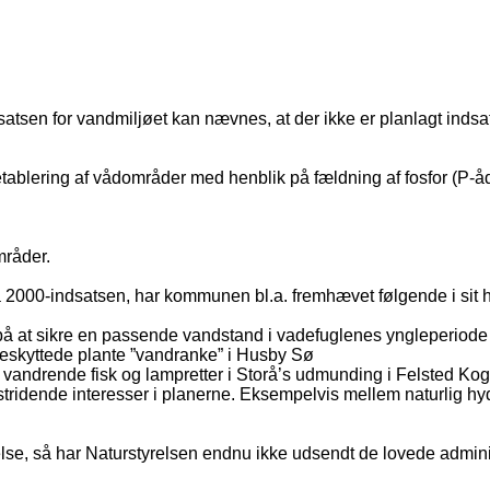
atsen for vandmiljøet kan nævnes, at der ikke er planlagt indsat
ablering af vådområder med henblik på fældning af fosfor (P-åda
mråder.
2000-indsatsen, har kommunen bl.a. fremhævet følgende i sit h
å at sikre en passende vandstand i vadefuglenes yngleperiode 
eskyttede plante ”vandranke” i Husby Sø
vandrende fisk og lampretter i Storå’s udmunding i Felsted Kog
ende interesser i planerne. Eksempelvis mellem naturlig hydr
se, så har Naturstyrelsen endnu ikke udsendt de lovede administ