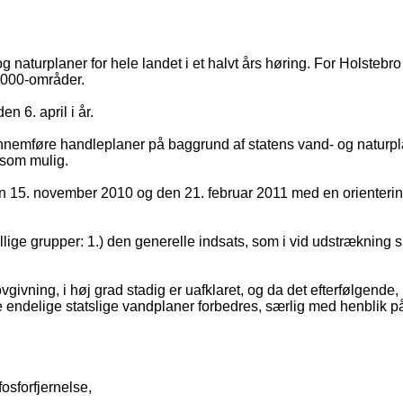
og naturplaner for hele landet i et halvt års høring. For Holste
 2000-områder.
 6. april i år.
ennemføre handleplaner på baggrund af statens vand- og naturpl
 som mulig.
den 15. november 2010 og den 21. februar 2011 med en orienterin
llige grupper: 1.) den generelle indsats, som i vid udstrækning 
vgivning, i høj grad stadig er uafklaret, og da det efterfølgend
 de endelige statslige vandplaner forbedres, særlig med henbli
osforfjernelse,