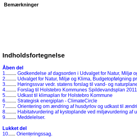
Bemærkninger
Indholdsfortegnelse
Åben del
1.
........
Godkendelse af dagsorden i Udvalget for Natur, Miljø 
2.
........
Udvalget for Natur, Miljø og Klima, Budgetopfølgning pr
3.
........
Høringssvar vedr. statens forslag til vand- og naturplane
4.
........
Forslag til Holstebro Kommunes Spildevandsplan 201
5.
........
Udkast til klimaplan for Holstebro Kommune
6.
........
Strategisk energiplan - ClimateCircle
7.
........
Orientering om ændring af husdyrlov og udkast til æn
8.
........
Habitatvurdering af kystoplande ved miljøvurdering af 
9.
........
Meddelelser.
Lukket del
10.
.....
Orienteringssag.