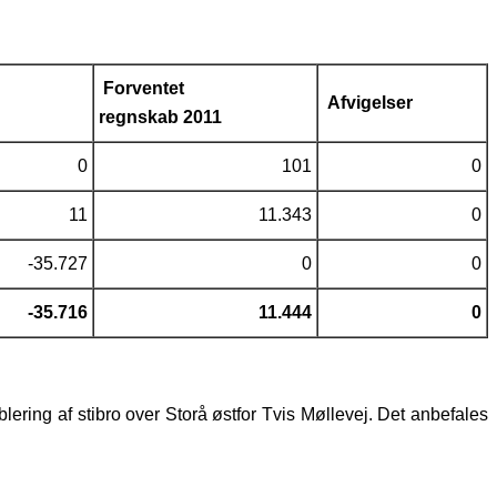
Forventet
Afvigelser
regnskab 2011
0
101
0
11
11.343
0
-35.727
0
0
-35.716
11.444
0
ring af stibro over Storå østfor Tvis Møllevej. Det anbefales