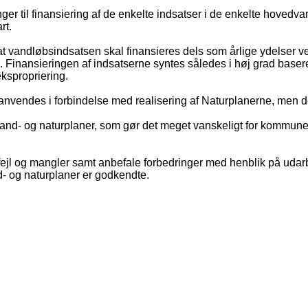
ger til finansiering af de enkelte indsatser i de enkelte hovedva
rt.
, at vandløbsindsatsen skal finansieres dels som årlige ydelser
 Finansieringen af indsatserne syntes således i høj grad baseret
kspropriering.
nvendes i forbindelse med realisering af Naturplanerne, men det
and- og naturplaner, som gør det meget vanskeligt for kommunen, at
jl og mangler samt anbefale forbedringer med henblik på udar
nd- og naturplaner er godkendte.