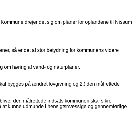
bro Kommune drejer det sig om planer for oplandene til Nissum
aner, så er det af stor betydning for kommunens videre
g om høring af vand- og naturplaner.
skal bygges på ændret lovgivning og 2.) den målrettede
e, bliver den målrettede indsats kommunen skal sikre
k på at kunne udmunde i hensigtsmæssige og gennemførlige