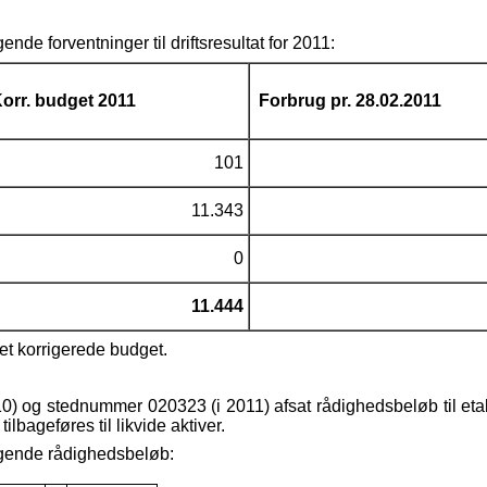
ende forventninger til driftsresultat for 2011:
orr. budget 2011
Forbrug pr. 28.02.2011
101
11.343
0
11.444
det korrigerede budget.
 og stednummer 020323 (i 2011) afsat rådighedsbeløb til etable
lbageføres til likvide aktiver.
ølgende rådighedsbeløb: