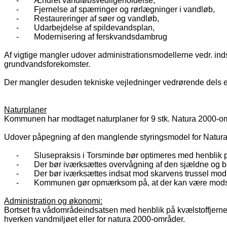
-
Ændret vandløbsvedligeholdelse,
-
Fjernelse af spærringer og rørlægninger i vandløb,
-
Restaureringer af søer og vandløb,
-
Udarbejdelse af spildevandsplan,
-
Modernisering af ferskvandsdambrug
Af vigtige mangler udover administrationsmodellerne vedr. inds
grundvandsforekomster.
Der mangler desuden tekniske vejledninger vedrørende dels et
Naturplaner
Kommunen har modtaget naturplaner for 9 stk. Natura 2000-o
Udover påpegning af den manglende styringsmodel for Natura 
-
Slusepraksis i Torsminde bør optimeres med henblik p
-
Der bør iværksættes overvågning af den sjældne og b
-
Der bør iværksættes indsat mod skarvens trussel mod 
-
Kommunen gør opmærksom på, at der kan være modstrid
Administration og økonomi:
Bortset fra vådområdeindsatsen med henblik på kvælstoffjernel
hverken vandmiljøet eller for natura 2000-områder.