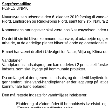
Sagsfremstilling
FC/FLS UNMK
Naturstyrelsen udsendte den 6. oktober 2010 forslag til vand- 
Fjord, Limfjorden og Ringkøbing Fjord, samt for 9 stk. Natura
Kommunens høringssvar skal være hos Naturstyrelsen inden den
Da det til sin tid bliver kommunens ansvar, at udarbejde og g
arbejde, at de endelige planer bliver så gode og operationelle
Emnet har været drøftet i Udvalget for Natur, Miljø og Klima 
Vandplaner
Vandplanens indsatsprogram kan opdeles i 2 principielt forske
indsats, som skal bygge på kommunale projekter.
Da omfanget af den generelle indsats, og den dertil knyttede lo
gennemført i sine vand-handleplaner, er der lagt vægt på, at
kommunale handleplaner.
Den målrettede indsats for vandmiljøet indebærer:
-
Etablering af vådområder til henholdsvis kvælstof- og f