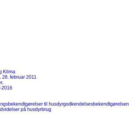
og Klima
. 28. februar 2011
r.
1-2016
dringsbekendtgørelser til husdyrgodkendelsesbekendtgørelsen
udvidelser på husdyrbrug