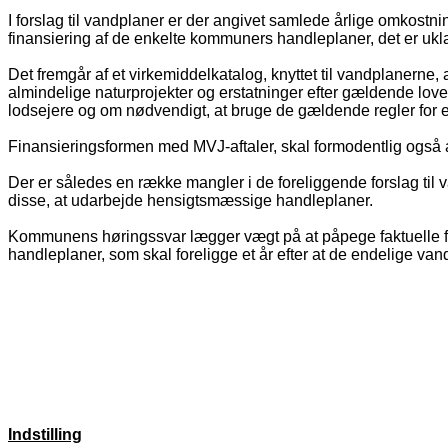
I forslag til vandplaner er der angivet samlede årlige omkostnin
finansiering af de enkelte kommuners handleplaner, det er ukla
Det fremgår af et virkemiddelkatalog, knyttet til vandplanerne
almindelige naturprojekter og erstatninger efter gældende love.
lodsejere og om nødvendigt, at bruge de gældende regler for e
Finansieringsformen med MVJ-aftaler, skal formodentlig også a
Der er således en række mangler i de foreliggende forslag til v
disse, at udarbejde hensigtsmæssige handleplaner.
Kommunens høringssvar lægger vægt på at påpege faktuelle fe
handleplaner, som skal foreligge et år efter at de endelige va
Indstilling