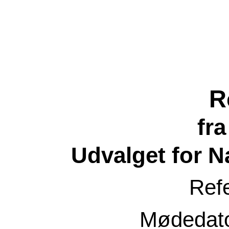
R
fr
Udvalget for N
Ref
Mødedat