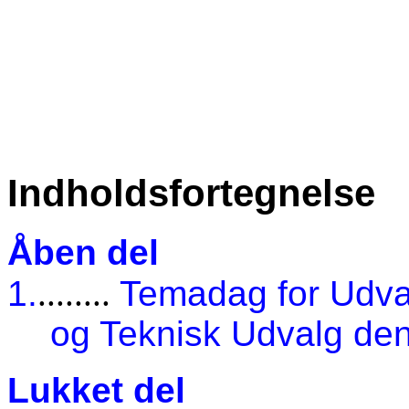
Indholdsfortegnelse
Åben del
1.
........
Temadag for Udval
og Teknisk Udvalg de
Lukket del