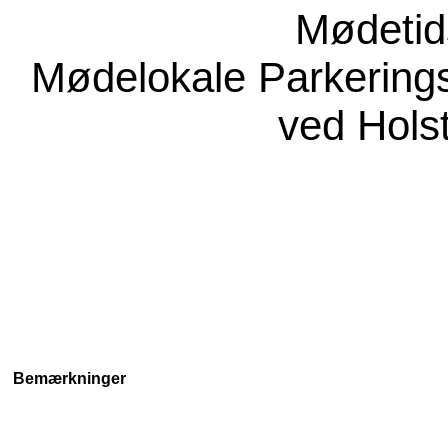
Mødeti
Mødelokale
Parkering
ved Hols
Bemærkninger