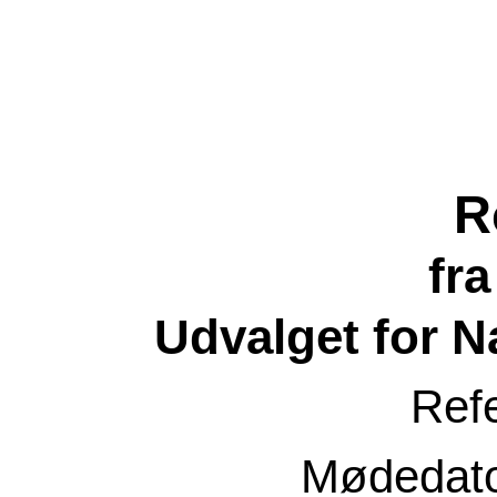
R
fr
Udvalget for N
Ref
Mødedat