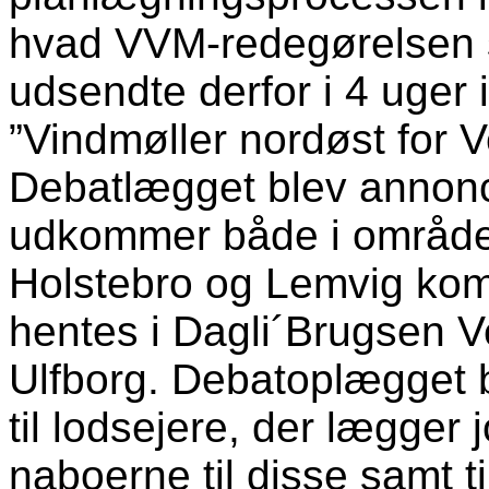
hvad VVM-redegørelsen 
udsendte derfor i 4 uger
”Vindmøller nordøst for 
Debatlægget blev annonc
udkommer både i området
Holstebro og Lemvig kom
hentes i Dagli´Brugsen V
Ulfborg.
Debatoplægget b
til lodsejere, der lægger j
naboerne til disse samt ti