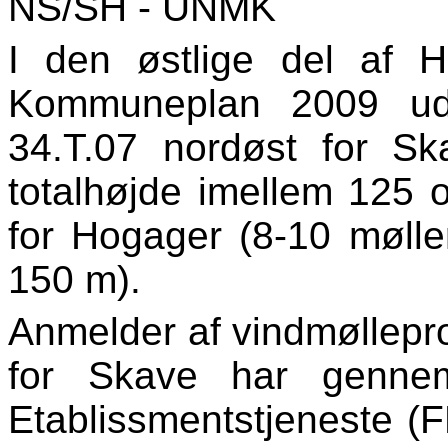
NS/SH - UNMK
I den østlige del af 
Kommuneplan 2009 udp
34.T.07 nordøst for Sk
totalhøjde imellem 125 
for Hogager (8-10 mølle
150 m).
Anmelder af vindmøllepro
for Skave har gennem
Etablissmentstjeneste (FB