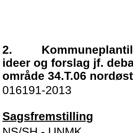
2.
Kommuneplantil
ideer og forslag jf. deb
område 34.T.06 nordøst
016191-2013
Sagsfremstilling
NS/SH - UNMK