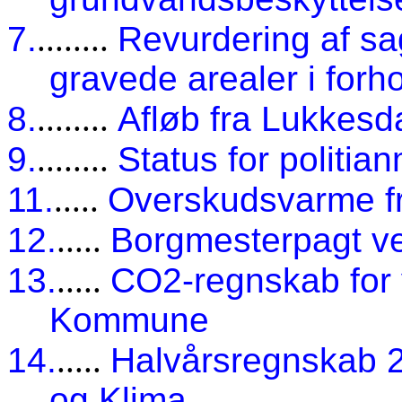
7.
........
Revurdering af sa
gravede arealer i forh
8.
........
Afløb fra Lukkes
9.
........
Status for politia
11.
.....
Overskudsvarme f
12.
.....
Borgmesterpagt ve
13.
.....
CO2-regnskab for
Kommune
14.
.....
Halvårsregnskab 20
og Klima