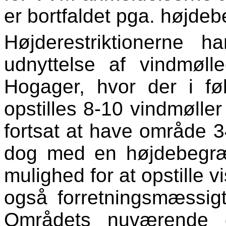
er bortfaldet pga. højde
Højderestriktionerne h
udnyttelse af vindmøll
Hogager, hvor der i 
opstilles 8-10 vindmølle
fortsat at have område 34
dog med en højdebegræ
mulighed for at opstille v
også forretningsmæssigt
Områdets nuværende g