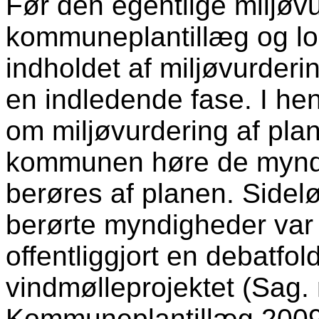
Før den egentlige miljøvu
kommuneplantillæg og lok
indholdet af miljøvurderi
en indledende fase. I hen
om miljøvurdering af pla
kommunen høre de myndi
berøres af planen. Side
berørte myndigheder var d
offentliggjort en debatfo
vindmølleprojektet (Sag.
Kommuneplantillæg 2009