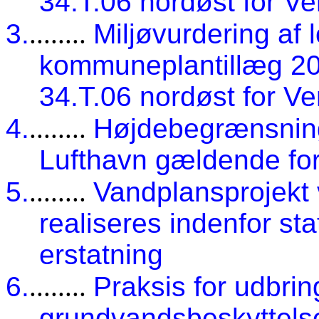
34.T.06 nordøst for V
3.
........
Miljøvurdering af 
kommuneplantillæg 20
34.T.06 nordøst for V
4.
........
Højdebegrænsninger 
Lufthavn gældende fo
5.
........
Vandplansprojekt
realiseres indenfor st
erstatning
6.
........
Praksis for udbring
grundvandsbeskyttels