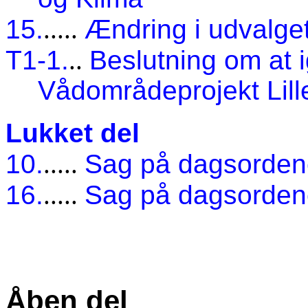
15.
.....
Ændring i udvalge
T1-1.
..
Beslutning om at i
Vådområdeprojekt Lill
Lukket del
10.
.....
Sag på dagsorde
16.
.....
Sag på dagsorde
Åben del