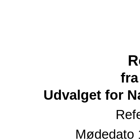
R
fr
Udvalget for N
Ref
Mødedato