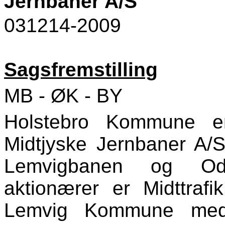
Jernbaner A/S
031214-2009
Sagsfremstilling
MB - ØK - BY
Holstebro Kommune e
Midtjyske Jernbaner A/S
Lemvigbanen og Odd
aktionærer er Midttraf
Lemvig Kommune med