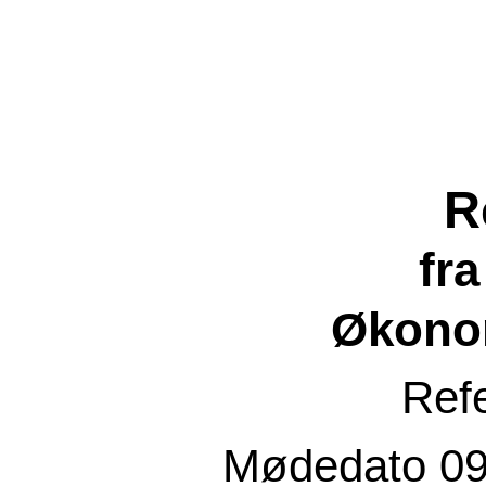
R
fr
Økono
Ref
Mødedato
09