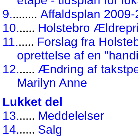
etape - tidsplan for l
9.
........
Affaldsplan 2009
10.
.....
Holstebro Ældrepr
11.
.....
Forslag fra Holst
oprettelse af en "hand
12.
.....
Ændring af takstpe
Marilyn Anne
Lukket del
13.
.....
Meddelelser
14.
.....
Salg