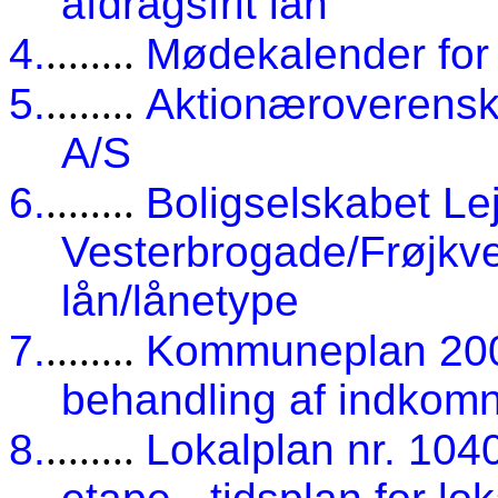
afdragsfrit lån
4.
........
Mødekalender for 
5.
........
Aktionæroverensk
A/S
6.
........
Boligselskabet Lej
Vesterbrogade/Frøjkve
lån/lånetype
7.
........
Kommuneplan 2009
behandling af indkom
8.
........
Lokalplan nr. 104