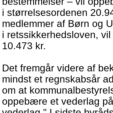
bestemmelser – vil oppeb
i størrelsesordenen 20.94
medlemmer af Børn og Un
i retssikkerhedsloven, vi
10.473 kr.
Det fremgår videre af bek
mindst et regnskabsår ad
om at kommunalbestyrel
oppebære et vederlag på
vederlag." I sidste byrå