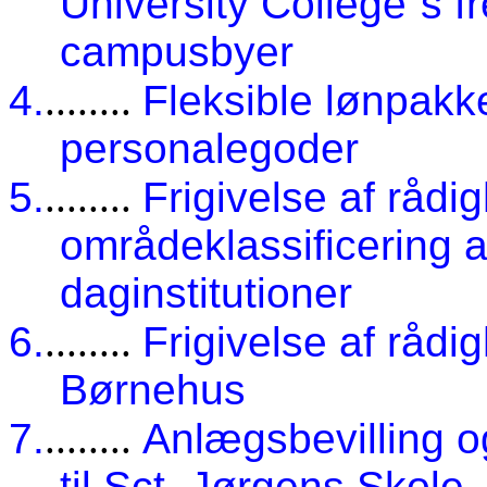
University College´s fr
campusbyer
4.
........
Fleksible lønpakk
personalegoder
5.
........
Frigivelse af rådi
områdeklassificering a
daginstitutioner
6.
........
Frigivelse af råd
Børnehus
7.
........
Anlægsbevilling o
til Sct. Jørgens Skole