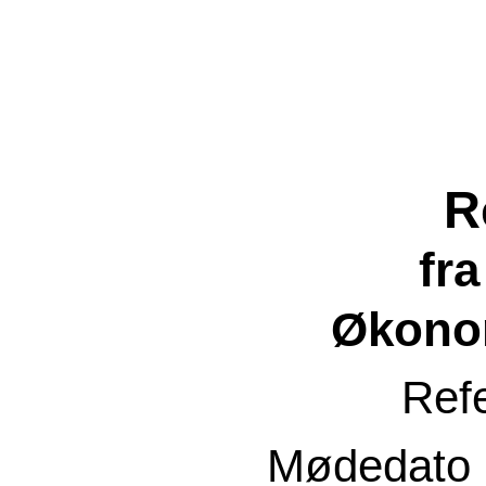
R
fr
Økono
Ref
Mødedato