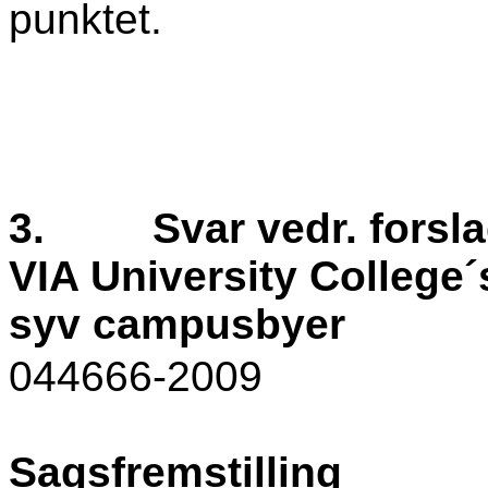
punktet.
3.
Svar vedr. forsl
VIA University College´s
syv campusbyer
044666-2009
Sagsfremstilling