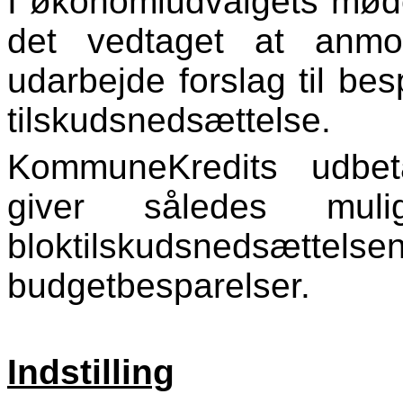
I økonomiudvalgets mød
det vedtaget at anmo
udarbejde forslag til bes
tilskudsnedsættelse.
KommuneKredits udbet
giver således muli
bloktilskudsnedsættel
budgetbesparelser.
Indstilling