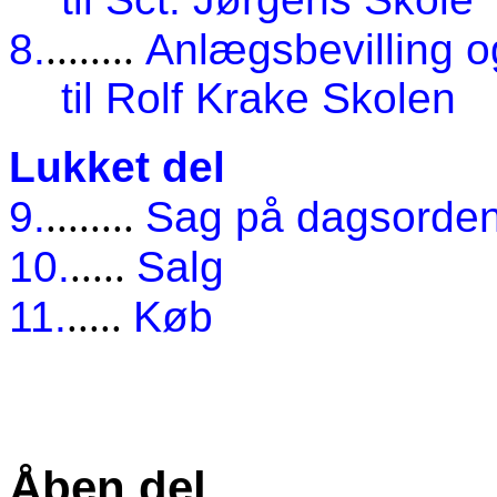
8.
........
Anlægsbevilling o
til Rolf Krake Skolen
Lukket del
9.
........
Sag på dagsorde
10.
.....
Salg
11.
.....
Køb
Åben del