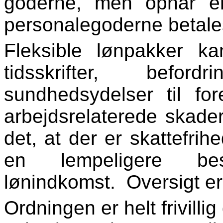
goderne, men opnår en
personalegoderne betales
Fleksible lønpakker k
tidsskrifter, befor
sundhedsydelser til fo
arbejdsrelaterede skade
det, at der er skattefri
en lempeligere bes
lønindkomst.
Oversigt er
Ordningen er helt frivilli