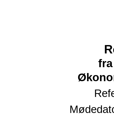
R
fr
Økono
Ref
Mødedat