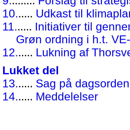
9.
........
Forslag til strateg
10.
.....
Udkast til klimapla
11.
.....
Initiativer til gen
Grøn ordning i h.t. VE
12.
.....
Lukning af Thorsve
Lukket del
13.
.....
Sag på dagsorde
14.
.....
Meddelelser