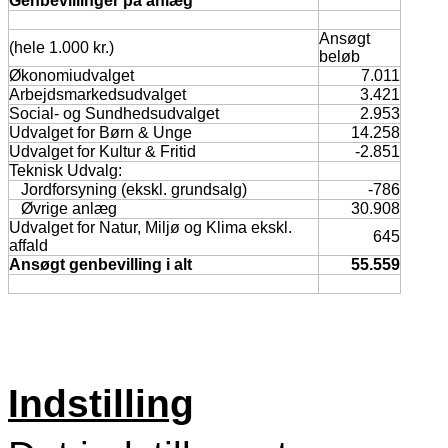
Genbevillinger på anlæg
Ansøgt
(hele 1.000 kr.)
beløb
Økonomiudvalget
7.011
Arbejdsmarkedsudvalget
3.421
Social- og Sundhedsudvalget
2.953
Udvalget for Børn & Unge
14.258
Udvalget for Kultur & Fritid
-2.851
Teknisk Udvalg:
Jordforsyning (ekskl. grundsalg)
-786
Øvrige anlæg
30.908
Udvalget for Natur, Miljø og Klima ekskl.
645
affald
Ansøgt genbevilling i alt
55.559
Indstilling