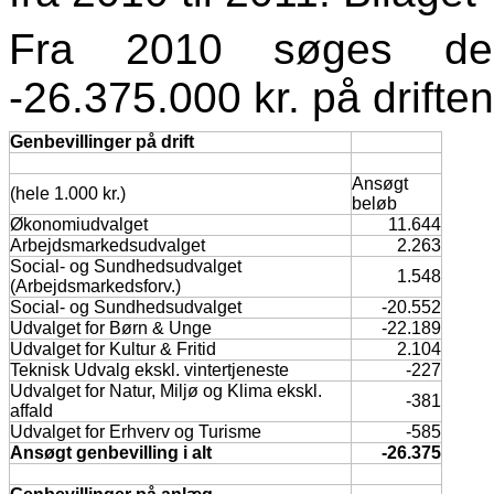
Fra 2010 søges der
-26.375.000 kr. på drifte
Genbevillinger på drift
Ansøgt
(hele 1.000 kr.)
beløb
Økonomiudvalget
11.644
Arbejdsmarkedsudvalget
2.263
Social- og Sundhedsudvalget
1.548
(Arbejdsmarkedsforv.)
Social- og Sundhedsudvalget
-20.552
Udvalget for Børn & Unge
-22.189
Udvalget for Kultur & Fritid
2.104
Teknisk Udvalg ekskl. vintertjeneste
-227
Udvalget for Natur, Miljø og Klima ekskl.
-381
affald
Udvalget for Erhverv og Turisme
-585
Ansøgt genbevilling i alt
-26.375