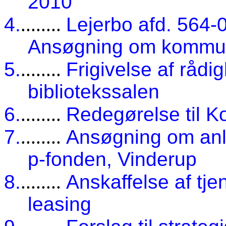
2010
4.
........
Lejerbo afd. 564-
Ansøgning om kommun
5.
........
Frigivelse af rådi
bibliotekssalen
6.
........
Redegørelse til 
7.
........
Ansøgning om anlæg
p-fonden, Vinderup
8.
........
Anskaffelse af tjen
leasing