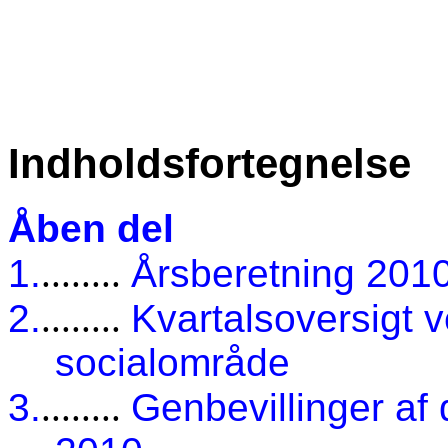
Indholdsfortegnelse
Åben del
1.
........
Årsberetning 201
2.
........
Kvartalsoversigt v
socialområde
3.
........
Genbevillinger af 