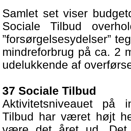
Samlet set viser budgeto
Sociale Tilbud overho
”forsørgelsesydelser” teg
mindreforbrug på ca. 2 m
udelukkende af overførse
37 Sociale Tilbud
Aktivitetsniveauet på i
Tilbud har været højt h
være det året ud. Det 