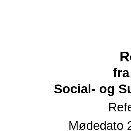
R
fr
Social- og 
Ref
Mødedato