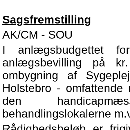
Sagsfremstilling
AK/CM - SOU
I anlægsbudgettet f
anlægsbevilling på kr
ombygning af Sygeplej
Holstebro - omfattende 
den handicapmæs
behandlingslokalerne m.v
Rådighedsbeløb er frig