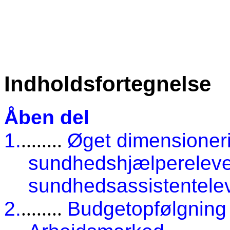
Indholdsfortegnelse
Åben del
1.
........
Øget dimensioneri
sundhedshjælperelever
sundhedsassistentelev
2.
........
Budgetopfølgning 