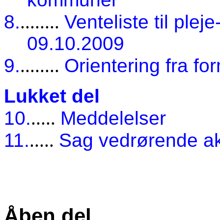
8.
........
Venteliste til plej
09.10.2009
9.
........
Orientering fra f
Lukket del
10.
.....
Meddelelser
11.
.....
Sag vedrørende ak
Åben del