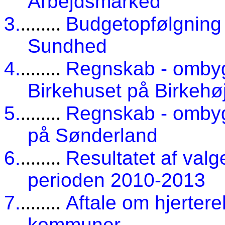
Arbejdsmarked
3.
........
Budgetopfølgning 
Sundhed
4.
........
Regnskab - omby
Birkehuset på Birkehø
5.
........
Regnskab - ombyg
på Sønderland
6.
........
Resultatet af valg
perioden 2010-2013
7.
........
Aftale om hjertere
kommuner