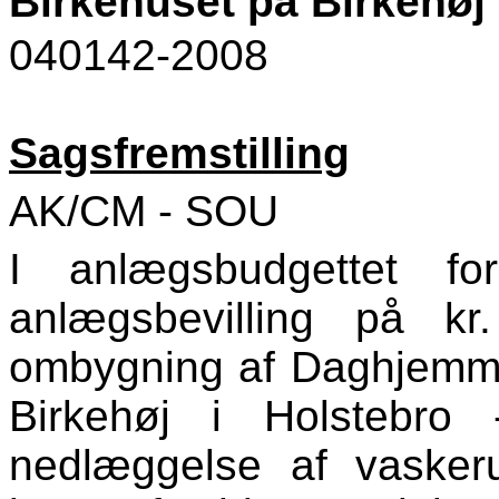
Birkehuset på Birkehøj
040142-2008
Sagsfremstilling
AK/CM - SOU
I anlægsbudgettet f
anlægsbevilling på kr
ombygning af Daghjemme
Birkehøj i Holstebro
nedlæggelse af vasker