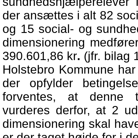
sundhedshjælperelever i
der ansættes i alt 82 so
og 15 social- og sundhe
dimensionering medfører
390.601,86 kr
.
(jfr. bilag 
Holstebro Kommune har 
der opfylder betingels
forventes, at denne 
vurderes derfor, at 2 u
dimensionering skal have
er der taget højde for i 