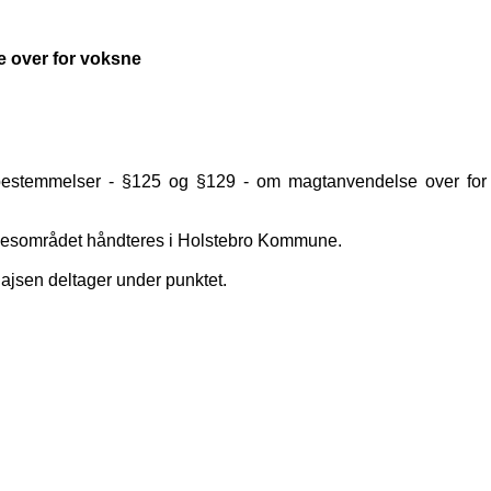
e over for voksne
s bestemmelser - §125 og §129 - om magtanvendelse over for
lsesområdet håndteres i Holstebro Kommune.
jsen deltager under punktet.