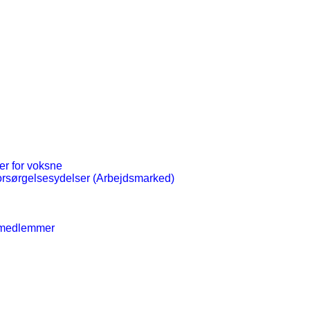
er for voksne
orsørgelsesydelser (Arbejdsmarked)
gsmedlemmer