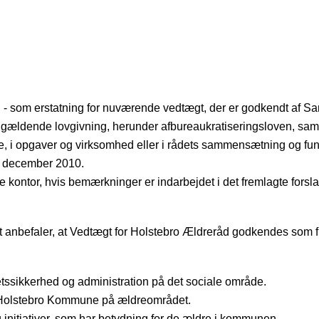
eråd - som erstatning for nuværende vedtægt, der er godkendt 
 nugældende lovgivning, herunder afbureaukratiseringsloven, sam
ne, i opgaver og virksomhed eller i rådets sammensætning og fun
. december 2010.
kontor, hvis bemærkninger er indarbejdet i det fremlagte forsla
et anbefaler, at Vedtægt for Holstebro Ældreråd godkendes som f
etssikkerhed og administration på det sociale område.
r Holstebro Kommune på ældreområdet.
initiativer, som har betydning for de ældre i kommunen.