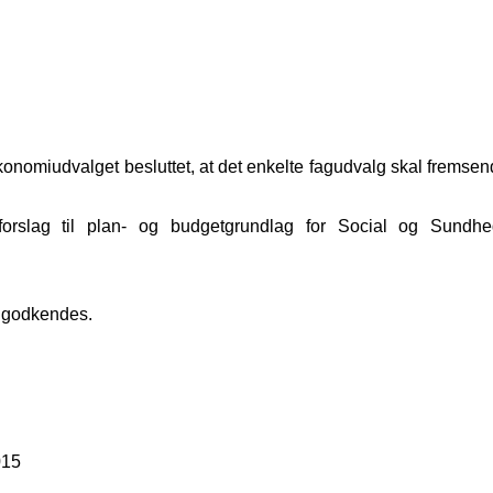
Økonomiudvalget besluttet, at det enkelte fagudvalg skal fremse
e forslag til plan- og budgetgrundlag for Social og Sund
5 godkendes.
015