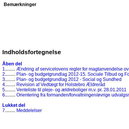
Bemærkninger
Indholdsfortegnelse
Åben del
1.
........
Ændring af servicelovens regler for magtanvendelse ov
2.
........
Plan- og budgetgrundlag 2012-15. Sociale Tilbud og F
3.
........
Plan- og budgetgrundlag 2012 - Social og Sundhed
4.
........
Revision af Vedtægt for Holstebro Ældreråd
5.
........
Venteliste til pleje- og ældreboliger m.v. pr. 28.01.2011
6.
........
Orientering fra formanden/forvaltningen/øvrige udval
Lukket del
7.
........
Meddelelser