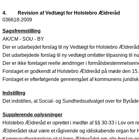
4.
Revision af Vedtægt for Holstebro Ældreråd
036618-2009
Sagsfremstilling
AK/CM - SOU - BY
Der er udarbejdet forslag til ny Vedtægt for Holstebro Ældr
Det udarbejdede forslag til ny vedtægt omfatter tilpasning til
Der er ikke foretaget reelle ændringer i formålsbestemmelser
Forslaget er godkendt af Holstebro Ældreråd på møde den 15
Forslaget er efterfølgende gennemgået af kommunens juridiske 
Indstilling
Det indstilles, at Social- og Sundhedsudvalget over for Byråd
Supplerende oplysninger
Holstebro Ældreråd er oprettet i medfør af §§ 30-33 i Lov om r
Ældrerådet skal være et rågivende og idéskabende organ fo
Kommunalbestyrelsen skal høre Ældrerådet om alle forslag og 