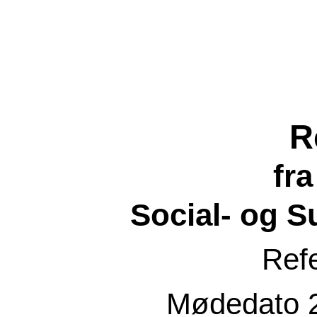
R
fr
Social- og 
Ref
Mødedato