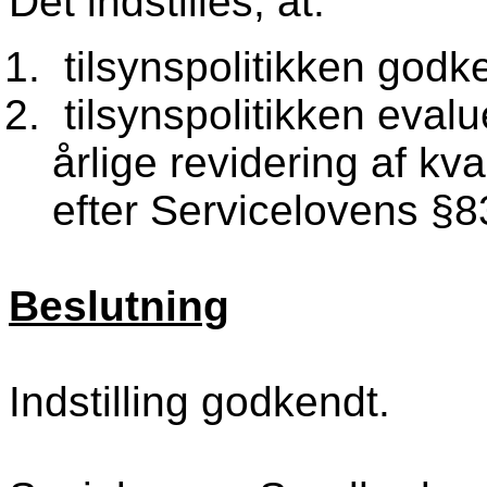
Det indstilles, at:
tilsynspolitikken godk
tilsynspolitikken eval
årlige revidering af kv
efter Servicelovens §8
Beslutning
Indstilling godkendt.