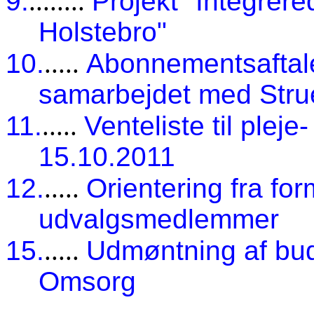
9.
........
Projekt "Integrere
Holstebro"
10.
.....
Abonnementsaftal
samarbejdet med Str
11.
.....
Venteliste til pleje
15.10.2011
12.
.....
Orientering fra fo
udvalgsmedlemmer
15.
.....
Udmøntning af bu
Omsorg