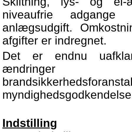
Skiltning, lys- og el
niveaufrie adgang
anlægsudgift. Omkostn
afgifter er indregnet.
Det er endnu uafklar
ændringer 
brandsikkerhedsforanst
myndighedsgodkendelse
Indstilling