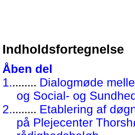
Indholdsfortegnelse
Åben del
1.
........
Dialogmøde mellem
og Social- og Sundhe
2.
........
Etablering af døgnr
på Plejecenter Thorshøj