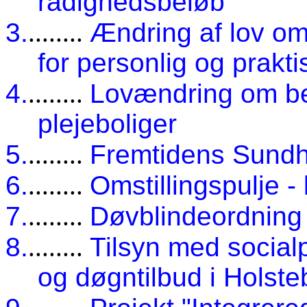
rådighedsbeløb
3.
........
Ændring af lov om 
for personlig og prakt
4.
........
Lovændring om bes
plejeboliger
5.
........
Fremtidens Sund
6.
........
Omstillingspulje 
7.
........
Døvblindeordning
8.
........
Tilsyn med socia
og døgntilbud i Hols