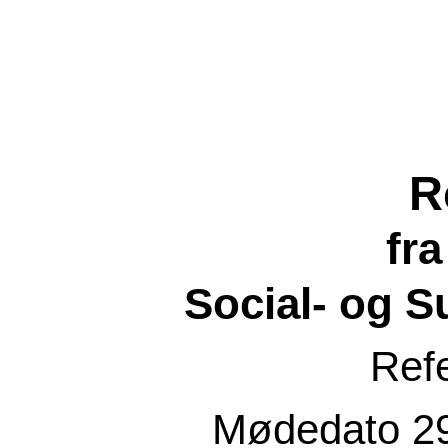
R
fr
Social- og 
Ref
Mødedato
2