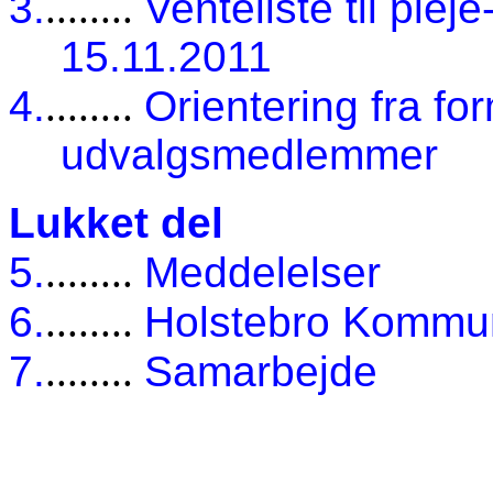
3.
........
Venteliste til plej
15.11.2011
4.
........
Orientering fra fo
udvalgsmedlemmer
Lukket del
5.
........
Meddelelser
6.
........
Holstebro Kommun
7.
........
Samarbejde