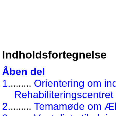
Indholdsfortegnelse
Åben del
1.
........
Orientering om in
Rehabiliteringscentret
2.
........
Temamøde om Æl