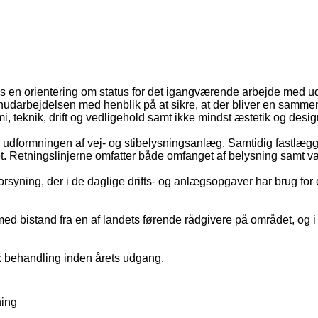
en orientering om status for det igangværende arbejde med uda
anudarbejdelsen med henblik på at sikre, at der bliver en sam
mi, teknik, drift og vedligehold samt ikke mindst æstetik og desi
r udformningen af vej- og stibelysningsanlæg. Samtidig fastlægge
Retningslinjerne omfatter både omfanget af belysning samt valg 
syning, der i de daglige drifts- og anlægsopgaver har brug for 
 med bistand fra en af landets førende rådgivere på området, og
isk behandling inden årets udgang.
ning