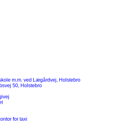
friskole m.m. ved Lægårdvej, Holstebro
ubsvej 50, Holstebro
givej
et
ntor for taxi