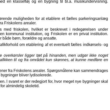
d en klassefløj og en bygning til bl.a. musikundervisning.
rørende muligheden for at etablere et fælles parkeringsanlæg
a Friskolens arealer.
 med friskolen, hvilket er beskrevet i redegørelsen under
 kommunal institution, og Friskolen er en privat institution.
or både børn, forældre og ansatte.
ikforhold om etablering af et eventuelt fælles indkørsels- og
se overkørsler ligger tæt på hinanden, men udgør ikke noget
trafikken til og fra området kun skønnes, at kunne medføre en
ener fra Friskolens arealer. Spørgsmålene kan sammendrages
bygninger bliver lydisolerede.
n. I svaret er der redegjort for, hvor meget nye bygninger skal
for almindelig skoletid.