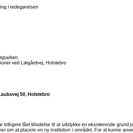
ing i redegørelsen
højparken
tutioner ved Lægårdvej, Holstebro
å Laubsvej 50, Holstebro
har tidligere fået tilladelse til at udstykke en eksisterende gru
planer om at placere en ny institution i området. For at kunne a