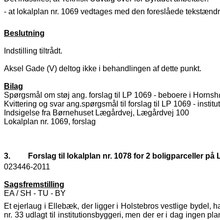
- at lokalplan nr. 1069 vedtages med den foreslåede tekstændr
Beslutning
Indstilling tiltrådt.
Aksel Gade (V) deltog ikke i behandlingen af dette punkt.
Bilag
Spørgsmål om støj ang. forslag til LP 1069 - beboere i Horns
Kvittering og svar ang.spørgsmål til forslag til LP 1069 - insti
Indsigelse fra Børnehuset Lægårdvej, Lægårdvej 100
Lokalplan nr. 1069, forslag
3.
Forslag til lokalplan nr. 1078 for 2 boligparceller p
023446-2011
Sagsfremstilling
EA / SH - TU - BY
Et ejerlaug i Ellebæk, der ligger i Holstebros vestlige bydel, 
nr. 33 udlagt til institutionsbyggeri, men der er i dag ingen 