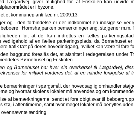
d Lægårdvej, giver mulighed for, at Friskolen kan udvide me
lplanområdet er i byzone.
et et kommuneplantillæg nr. 2009:13.
 uger og i den forbindelse er der indkommet en indsigelse ved
 beboere i Hornshøjparken bemærkninger ang. støjgener m.m. fr
igheden for, at der kan indrettes en fælles parkeringsplads
g vedligehold af en fælles parkeringsplads, da Børnehuset er en
re trafik tæt på deres hovedindgang, hvilket kan være til fare f
n baggrund foreslås det, at afsnittet i redegørelsen under Traf
 meddeles Børnehuset og Friskolen.
len og Børnehuset har hver sin overkørsel til Lægårdvej, dis
nsekvenser for miljøet vurderes det, at en mindre forøgelse af 
 bemærkninger / spørgsmål, der hovedsaglig omhandler støjg
imerne og hvornår skolens lokaler må anvendes og om kommende 
else af bemærkningerne, sendt et foreløbigt svar til beboergruppe
rs støj i aftentimerne, samt hvor meget lokaler må benyttes uden 
en ovennævnte ændring.