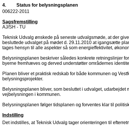
4.
Status for belysningsplanen
006222-2011
Sagsfremstilling
AJ/SH - TU
Teknisk Udvalg ønskede på seneste udvalgsmøde, at der gives 
besluttede udvalget på mødet d. 29.11.2010 at igangsætte pl
tages hensyn til alle aspekter så som energieffektivitet, økono
Belysningsplanen beskriver således konkrete retningslinjer fo
byerne fremhæves og derved understøtter områdernes identitet. 
Planen bliver et praktisk redskab for både kommunen og Vestfor
belysningsprojekter.
Belysningsplanen bliver, som besluttet i udvalget, udarbejdet
vejbelysningen i kommunen.
Belysningsplanen følger tidsplanen og forventes klar til polit
Indstilling
Det indstilles, at Teknisk Udvalg tager orienteringen til efterret