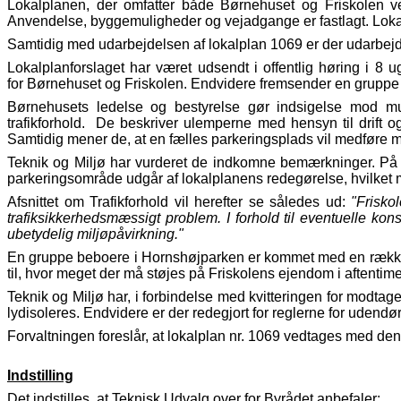
Lokalplanen, der omfatter både Børnehuset og Friskolen ve
Anvendelse, byggemuligheder og vejadgange er fastlagt. Loka
Samtidig med udarbejdelsen af lokalplan 1069 er der udarbejd
Lokalplanforslaget har været udsendt i offentlig høring i 8
for Børnehuset og Friskolen. Endvidere fremsender en gruppe
Børnehusets ledelse og bestyrelse gør indsigelse mod mul
trafikforhold. De beskriver ulemperne med hensyn til drift o
Samtidig mener de, at en fælles parkeringsplads vil medføre me
Teknik og Miljø har vurderet de indkomne bemærkninger. På de
parkeringsområde udgår af lokalplanens redegørelse, hvilket
Afsnittet om Trafikforhold vil herefter se således ud:
"Frisko
trafiksikkerhedsmæssigt problem. I forhold til eventuelle ko
ubetydelig miljøpåvirkning."
En gruppe beboere i Hornshøjparken er kommet med en række
til, hvor meget der må støjes på Friskolens ejendom i aftent
Teknik og Miljø har, i forbindelse med kvitteringen for modtag
lydisoleres. Endvidere er der redegjort for reglerne for udendø
Forvaltningen foreslår, at lokalplan nr. 1069 vedtages med d
Indstilling
Det indstilles, at Teknisk Udvalg over for Byrådet anbefaler: