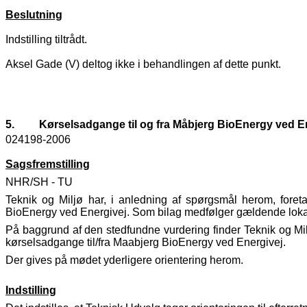
Beslutning
Indstilling tiltrådt.
Aksel Gade (V) deltog ikke i behandlingen af dette punkt.
5.
Kørselsadgange til og fra Måbjerg BioEnergy ved E
024198-2006
Sagsfremstilling
NHR/SH - TU
Teknik og Miljø har, i anledning af spørgsmål herom, foret
BioEnergy ved Energivej. Som bilag medfølger gældende lokalp
På baggrund af den stedfundne vurdering finder Teknik og Milj
kørselsadgange til/fra Maabjerg BioEnergy ved Energivej.
Der gives på mødet yderligere orientering herom.
Indstilling