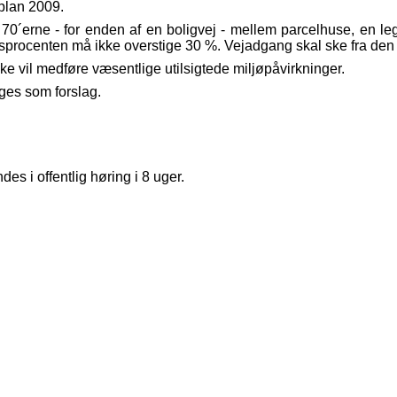
plan 2009.
70´erne - for enden af en boligvej - mellem parcelhuse, en leg
sesprocenten må ikke overstige 30 %. Vejadgang skal ske fra den
kke vil medføre væsentlige utilsigtede miljøpåvirkninger.
ages som forslag.
es i offentlig høring i 8 uger.