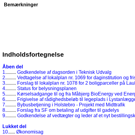
Bemærkninger
Indholdsfortegnelse
Åben del
1.
........
Godkendelse af dagsorden i Teknisk Udvalg
2.
........
Vedtagelse af lokalplan nr. 1069 for daginstitution og 
3.
........
Forslag til lokalplan nr. 1078 for 2 boligparceller på La
4.
........
Status for belysningsplanen
5.
........
Kørselsadgange til og fra Måbjerg BioEnergy ved Ener
6.
........
Frigivelse af rådighedsbeløb til legeplads i Lystanlægg
7.
........
Bybusbetjening i Holstebro - Projekt med Midttrafik
8.
........
Forslag fra SF om betaling af udgifter til gadelys
9.
........
Godkendelse af vedtægter og leder af et nyt bestillingsko
Lukket del
10.
.....
Økonomisag