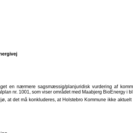
nergivej
aget en nærmere sagsmæssig/planjuridisk vurdering af kommune
lan nr. 1001, som viser området med Maabjerg BioEnergy i bl.a
ø, at det må konkluderes, at Holstebro Kommune ikke aktuelt ha