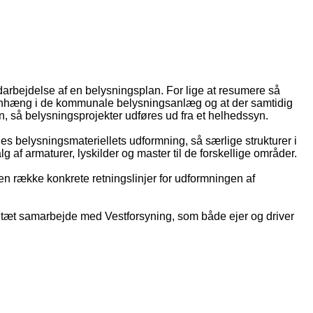
rbejdelse af en belysningsplan. For lige at resumere så
menhæng i de kommunale belysningsanlæg og at der samtidig
gn, så belysningsprojekter udføres ud fra et helhedssyn.
s belysningsmateriellets udformning, så særlige strukturer i
af armaturer, lyskilder og master til de forskellige områder.
en række konkrete retningslinjer for udformningen af
 i tæt samarbejde med Vestforsyning, som både ejer og driver