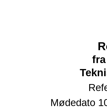
R
fr
Tekni
Ref
Mødedato
1