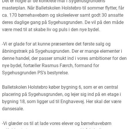
Det er nogle af de konkrete mål i Sygehusgrundens
masterplan. Når Balletskolen Holstebro til sommer flytter, får
ca. 170 børnehavebørn og skoleelever samt godt 30 ansatte
deres daglige gang på Sygehusgrunden. De vil på den måde
være med til at skabe liv og puls i den nye bydel.
-Vi er glade for at kunne præsentere det første salg og
åbningstræk på Sygehusgrunden. Der er mange elementer i
denne handel, der passer smukt ind i vores ambitioner for den
nye bydel, fortæller Rasmus Færch, formand for
Sygehusgrunden PS’s bestyrelse.
Balletskolen Holstebro køber bygning 6, som er en central
placering på Sygehusgrunden, og lejer sig ind på en etage i
bygning 18, som ligger ud til Enghavevej. Her skal der være
dansesale.
-Vi glæder os til at lade vores elever og børnehavebørn