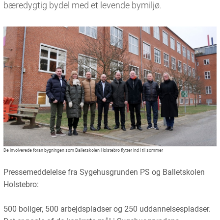
bæredygtig bydel med et levende bymiljø.
De involverede foran bygningen som Balletskolen Holstebro flytter ind i til sommer
Pressemeddelelse fra Sygehusgrunden PS og Balletskolen
Holstebro:
500 boliger, 500 arbejdspladser og 250 uddannelsespladser.