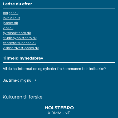
Ledte du efter
borger.dk
lokale links
jobnet.dk
virk.dk
flyttilholstebro.dk
studiebyholstebro.dk
centerforsundhed.dk
visitnordvestkysten.dk
Tilmeld nyhedsbrev
Vil du ha' information og nyheder fra kommunen i din indbakke?
Ja, tilmeld mig nu
Kulturen til forskel
HOLSTEBRO
KOMMUNE