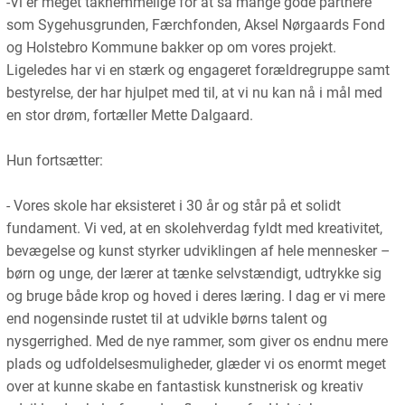
-Vi er meget taknemmelige for at så mange gode partnere
som Sygehusgrunden, Færchfonden, Aksel Nørgaards Fond
og Holstebro Kommune bakker op om vores projekt.
Ligeledes har vi en stærk og engageret forældregruppe samt
bestyrelse, der har hjulpet med til, at vi nu kan nå i mål med
en stor drøm, fortæller Mette Dalgaard.
Hun fortsætter:
- Vores skole har eksisteret i 30 år og står på et solidt
fundament. Vi ved, at en skolehverdag fyldt med kreativitet,
bevægelse og kunst styrker udviklingen af hele mennesker –
børn og unge, der lærer at tænke selvstændigt, udtrykke sig
og bruge både krop og hoved i deres læring. I dag er vi mere
end nogensinde rustet til at udvikle børns talent og
nysgerrighed. Med de nye rammer, som giver os endnu mere
plads og udfoldelsesmuligheder, glæder vi os enormt meget
over at kunne skabe en fantastisk kunstnerisk og kreativ