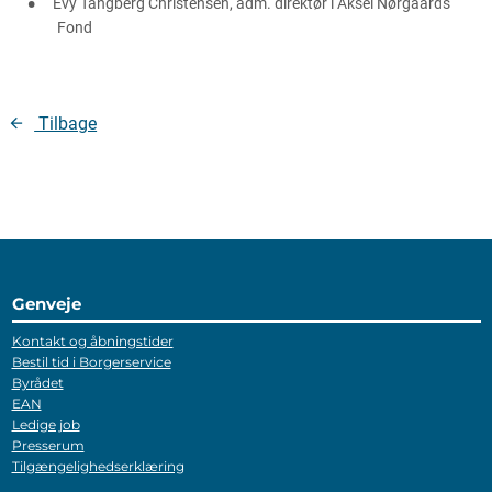
Evy Tångberg Christensen, adm. direktør i Aksel Nørgaards
Fond
Tilbage
Genveje
Kontakt og åbningstider
Bestil tid i Borgerservice
Byrådet
EAN
Ledige job
Presserum
Tilgængelighedserklæring