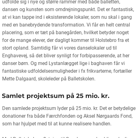
udfolde sig i nye og større rammer med både balletten,
dansen og kunsten som omdrejningspunkt. Det er fantastisk,
at vi kan tappe ind i eksisterende lokaler, som nu skal i gang
med en banebrydende transformation. Vi får en helt central
placering, som er tæt på banegården, hvilket betyder noget
for de mange elever, der dagligt kommer til Holstebro fra et
stort opland. Samtidig får vi vores danselokaler ud til
Enghavevej, så det bliver synligt for forbipasserende, at her
danser børn. Og med Lystanlægget lige i baghaven får vi
fantastiske udfoldelsesmuligheder i fx frikvarterne, fortæller
Mette Dalgaard, skoleleder på Balletskolen.
Samlet projektsum på 25 mio. kr.
Den samlede projektsum lyder på 25 mio. kr. Det er betydelige
donationer fra både Færchfonden og Aksel Nørgaards Fond,
som har hjulpet med til at kunne realisere handlen.