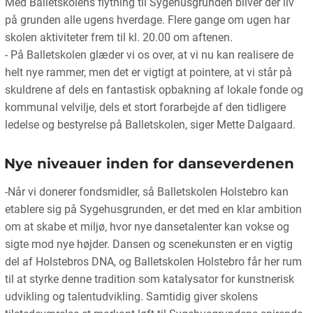
Med Balletskolens flytning til Sygehusgrunden bliver der liv
på grunden alle ugens hverdage. Flere gange om ugen har
skolen aktiviteter frem til kl. 20.00 om aftenen.
- På Balletskolen glæder vi os over, at vi nu kan realisere de
helt nye rammer, men det er vigtigt at pointere, at vi står på
skuldrene af dels en fantastisk opbakning af lokale fonde og
kommunal velvilje, dels et stort forarbejde af den tidligere
ledelse og bestyrelse på Balletskolen, siger Mette Dalgaard.
Nye niveauer inden for danseverdenen
-Når vi donerer fondsmidler, så Balletskolen Holstebro kan
etablere sig på Sygehusgrunden, er det med en klar ambition
om at skabe et miljø, hvor nye dansetalenter kan vokse og
sigte mod nye højder. Dansen og scenekunsten er en vigtig
del af Holstebros DNA, og Balletskolen Holstebro får her rum
til at styrke denne tradition som katalysator for kunstnerisk
udvikling og talentudvikling. Samtidig giver skolens