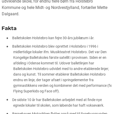
udviklende skole, for endnu flere børn fra Holstebro
Kommune og hele Midt- og Nordvestjylland, fortæller Mette
Dalgaard.
Fakta
Balletskolen Holstebro kan fejre 30-års jubilæum i år.
Balletskolen Holstebro blev oprettet i Holstebro i 1996 i
midlertidige lokaler ifm. Musikteatret Holstebro. Det var Den
Kongelige Balletskoles første satellit i provinsen. Siden er en
afdeling i Odense kommet til. Udover balletlinjen har
Balletskolen Holstebro udvidet med to andre etablerede linjer;
dans og kunst. Til sommer etablerer Balletskolen Holstebro
endnu en linje, der tager afsæt i springelementer fra
gymnastikkens verden og kombinerer det med performance (fx
Flying Superkids og Face off).
De sidste 10 år har Balletskolen arbejdet med at finde nye
egnede lokaler til skolen, som løbende har haft vokseværk.
Børnehaven Motorikken flytter også med til Sygehusgrunden.