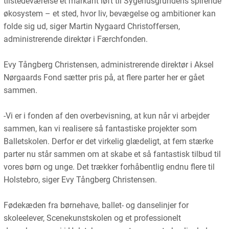
tilstedeværelse et markant løft til Sygehusgrundens spirende
økosystem – et sted, hvor liv, bevægelse og ambitioner kan
folde sig ud, siger Martin Nygaard Christoffersen,
administrerende direktør i Færchfonden.
Evy Tångberg Christensen, administrerende direktør i Aksel
Nørgaards Fond sætter pris på, at flere parter her er gået
sammen.
-Vi er i fonden af den overbevisning, at kun når vi arbejder
sammen, kan vi realisere så fantastiske projekter som
Balletskolen. Derfor er det virkelig glædeligt, at fem stærke
parter nu står sammen om at skabe et så fantastisk tilbud til
vores børn og unge. Det trækker forhåbentlig endnu flere til
Holstebro, siger Evy Tångberg Christensen.
Fødekæden fra børnehave, ballet- og danselinjer for
skoleelever, Scenekunstskolen og et professionelt