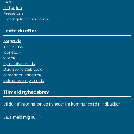
EAN
Ledige job
Presserum
Tilgængelighedserklæring
Ledte du efter
borger.dk
lokale links
jobnet.dk
virk.dk
flyttilholstebro.dk
studiebyholstebro.dk
centerforsundhed.dk
visitnordvestkysten.dk
Tilmeld nyhedsbrev
Vil du ha' information og nyheder fra kommunen i din indbakke?
Ja, tilmeld mig nu