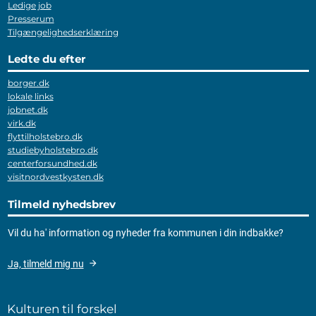
Ledige job
Presserum
Tilgængelighedserklæring
Ledte du efter
borger.dk
lokale links
jobnet.dk
virk.dk
flyttilholstebro.dk
studiebyholstebro.dk
centerforsundhed.dk
visitnordvestkysten.dk
Tilmeld nyhedsbrev
Vil du ha' information og nyheder fra kommunen i din indbakke?
Ja, tilmeld mig nu
Kulturen til forskel