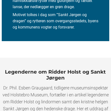
harniskklædte rytter med guldhjelm og fældet
lanse, der nedlægger en grøn drage.
Motivet tolkes i dag som ”Sankt Jørgen og
dragen” og rytteren som overgangsstedets, byens
og kommunens vogter og forsvarer.
Legenderne om Ridder Holst og Sankt
Jørgen
Dr. Phil. Esben Graugaard, tidligere museumsinspektør
ved Holstebro Museum, fortæller i en artikel legenderne
om Ridder Holst og lindormen samt den kristne helgen
Sankt Jørgen og den hedenske drage. Her et uddrag af