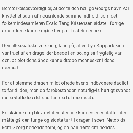
Bemærkelsesværdigt er, at der til den hellige Georgs navn var
knyttet et sagn af nogenlunde samme indhold, som det
folkemindesamleren Evald Tang Kristensen sidste i forrige
århundrede kunne møde her på Holstebroegnen.
Den lilleasiatiske version gik ud på, at en by i Kappadokien
var truet af en drage, der boede i en sø, og så frygtelig var
den, at blot dens ånde kunne dræbe mennesker i dens
nærhed.
For at stemme dragen mildt ofrede byens indbyggere dagligt
to får til den, men da fårebestanden naturligvis hurtigt svandt
ind erstattedes det ene får med et menneske.
En skønne dag blev det den stedlige konges egen datter, der
måtte gå den tunge og sidste tur til dragen i søen. Netop da
kom Georg riddende forbi, og da han hørte om hendes