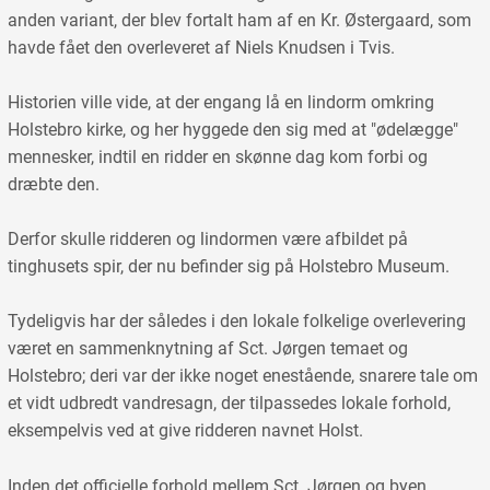
anden variant, der blev fortalt ham af en Kr. Østergaard, som
havde fået den overleveret af Niels Knudsen i Tvis.
Historien ville vide, at der engang lå en lindorm omkring
Holstebro kirke, og her hyggede den sig med at "ødelægge"
mennesker, indtil en ridder en skønne dag kom forbi og
dræbte den.
Derfor skulle ridderen og lindormen være afbildet på
tinghusets spir, der nu befinder sig på Holstebro Museum.
Tydeligvis har der således i den lokale folkelige overlevering
været en sammenknytning af Sct. Jørgen temaet og
Holstebro; deri var der ikke noget enestående, snarere tale om
et vidt udbredt vandresagn, der tilpassedes lokale forhold,
eksempelvis ved at give ridderen navnet Holst.
Inden det officielle forhold mellem Sct. Jørgen og byen