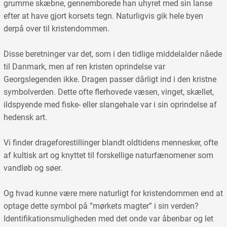
grumme skæbne, gennemborede han uhyret med sin lanse
efter at have gjort korsets tegn. Naturligvis gik hele byen
derpå over til kristendommen.
Disse beretninger var det, som i den tidlige middelalder nåede
til Danmark, men af ren kristen oprindelse var
Georgslegenden ikke. Dragen passer dårligt ind i den kristne
symbolverden. Dette ofte flerhovede væsen, vinget, skællet,
ildspyende med fiske- eller slangehale var i sin oprindelse af
hedensk art.
Vi finder drageforestillinger blandt oldtidens mennesker, ofte
af kultisk art og knyttet til forskellige naturfænomener som
vandløb og søer.
Og hvad kunne være mere naturligt for kristendommen end at
optage dette symbol på ”mørkets magter” i sin verden?
Identifikationsmuligheden med det onde var åbenbar og let