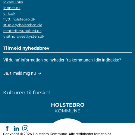
lokale links
jobnet.dk
virk.dk
flyttilholstebro.dk
studiebyholstebro.dk
centerforsundhed.dk
visitnordvestkysten.dk
Tilmeld nyhedsbrev
Vil du ha' information og nyheder fra kommunen i din indbakke?
Ja, tilmeld mig nu
Kulturen til forskel
HOLSTEBRO
KOMMUNE
Copyright © 2026 Holstebro Kommune. Alle rettigheder forbeholdt.