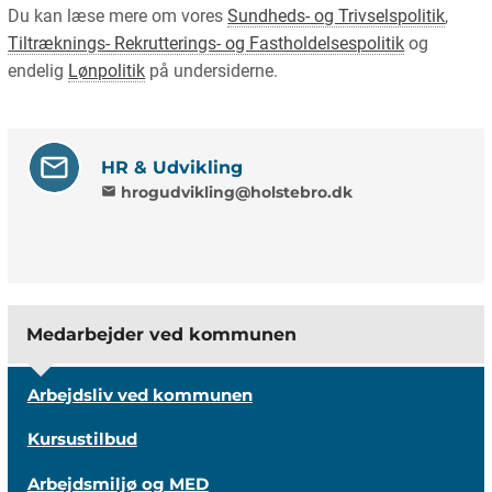
Du kan læse mere om vores
Sundheds- og Trivselspolitik
,
Tiltræknings- Rekrutterings- og Fastholdelsespolitik
og
endelig
Lønpolitik
på undersiderne.
HR & Udvikling
hrogudvikling@holstebro.dk
mail
Medarbejder ved kommunen
Arbejdsliv ved kommunen
Kursustilbud
Arbejdsmiljø og MED