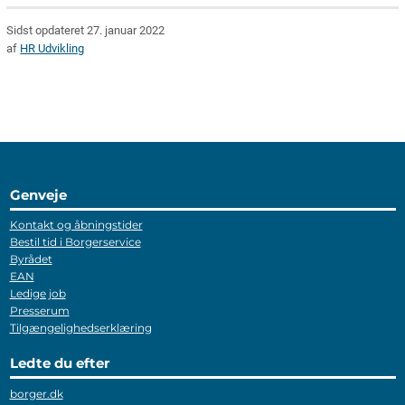
Sidst opdateret 27. januar 2022
af
HR Udvikling
Genveje
Kontakt og åbningstider
Bestil tid i Borgerservice
Byrådet
EAN
Ledige job
Presserum
Tilgængelighedserklæring
Ledte du efter
borger.dk