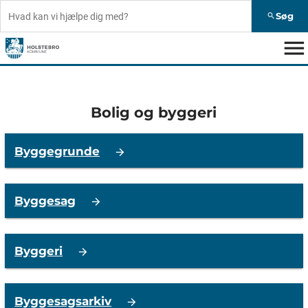
Søg
search
menu
Bolig og byggeri
Byggegrunde
Byggesag
Byggeri
Byggesagsarkiv