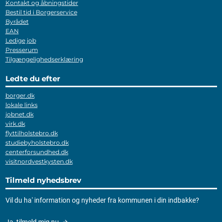
Kontakt og åbningstider
Bestil tid i Borgerservice
Byrådet
EAN
Ledige job
Presserum
Tilgængelighedserklæring
Ledte du efter
borger.dk
lokale links
jobnet.dk
virk.dk
flyttilholstebro.dk
studiebyholstebro.dk
centerforsundhed.dk
visitnordvestkysten.dk
Tilmeld nyhedsbrev
Vil du ha' information og nyheder fra kommunen i din indbakke?