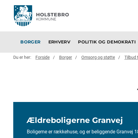
BORGER
ERHVERV
POLITIK OG DEMOKRATI
Du er her:
Forside
Borger
Omsorg og støtte
Tilbud 
Ældreboligerne Granvej
Boligerne er rækkehuse, og er beliggende Granvej 1