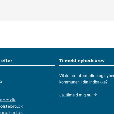
 efter
Tilmeld nyhedsbrev
Vil du ha' information og nyhe
s
kommunen i din indbakke?
Ja, tilmeld mig nu
stebro.dk
olstebro.dk
rsundhed.dk