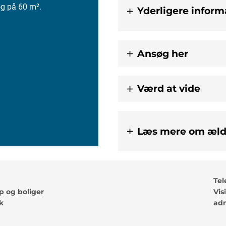
og på 60 m².
Yderligere infor
Ansøg her
Værd at vide
Læs mere om æld
Tel
 og boliger
Vis
k
adm