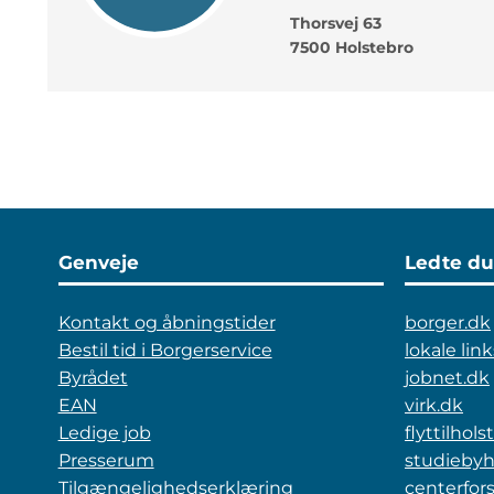
Thorsvej 63
7500 Holstebro
Genveje
Ledte du
Kontakt og åbningstider
borger.dk
Bestil tid i Borgerservice
lokale link
Byrådet
jobnet.dk
EAN
virk.dk
Ledige job
flyttilhol
Presserum
studiebyh
Tilgængelighedserklæring
centerfo