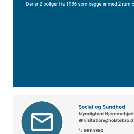
Der er 2 boliger fra 1986 som begge er med 2 rum 
Social og Sundhed
Myndighed Hjemmehjælp
visitation@holstebro.d
mail
96114950
phone