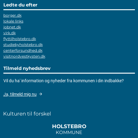
Ledte du efter
borger.dk
lokale links
jobnet.dk
virk.dk
flyttilholstebro.dk
studiebyholstebro.dk
centerforsundhed.dk
visitnordvestkysten.dk
Tilmeld nyhedsbrev
Vil du ha' information og nyheder fra kommunen i din indbakke?
Ja, tilmeld mig nu
Kulturen til forskel
HOLSTEBRO
KOMMUNE