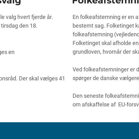
svalg
Folkeafstemn
 valg hvert fjerde år.
En folkeafstemning er en 
tirsdag den 18.
bestemt sag. Folketinget ka
folkeafstemning (vejledend
Folketinget skal afholde en
grundloven, hvornår der sk
ges en
Ved folkeafstemninger er d
spørger de danske vælgere,
ionsråd. Der skal vælges 41
Den seneste folkeafstemnin
om afskaffelse af EU-forsv