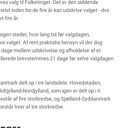
ives valg til Folketinget. Det er den siddende
elst inden for de fire år kan udskrive valget - dvs.
 fire år.
nogen steder, hvor lang tid før valgdagen,
ve valget. Af rent praktiske hensyn vil der dog
dage mellem udskrivelse og afholdelse af et
 allerede brevstemmes 21 dage før selve valgdagen
 Danmark delt op i tre landsdele: Hovedstaden,
jylland-Nordjylland, som igen er delt op i ti
står af fire storkredse, og Sjælland-Syddanmark
består hver af tre storkredse.