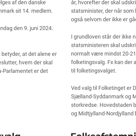
lges af den danske
år, hvorefter der skal udskr
 Danmark sit 14. medlem.
statsminister, der når som h
også selvom der ikke er gået
ndag den 9. juni 2024.
I grundloven står der ikke 
statsministeren skal udskri
normalt være mindst 20-21 
 betyder, at det alene er
folketingsvalg. Fx kan der
eslutter, hvem der skal
til folketingsvalget.
a-Parlamentet er det
Ved valg til Folketinget er
Sjælland-Syddanmark og Midt
storkredse. Hovedstaden be
og Midtjylland-Nordjylland 