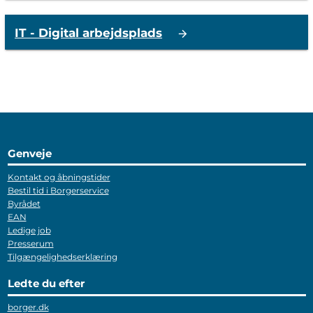
IT - Digital arbejdsplads
Genveje
Kontakt og åbningstider
Bestil tid i Borgerservice
Byrådet
EAN
Ledige job
Presserum
Tilgængelighedserklæring
Ledte du efter
borger.dk