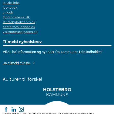
lokale links
jobnet.dk
virk.dk
flyttilholstebro.dk
studiebyholstebro.dk
centerforsundhed.dk
visitnordvestkysten.dk
Tilmeld nyhedsbrev
Vil du ha' information og nyheder fra kommunen i din indbakke?
Ja, tilmeld mig nu
Kulturen til forskel
HOLSTEBRO
KOMMUNE