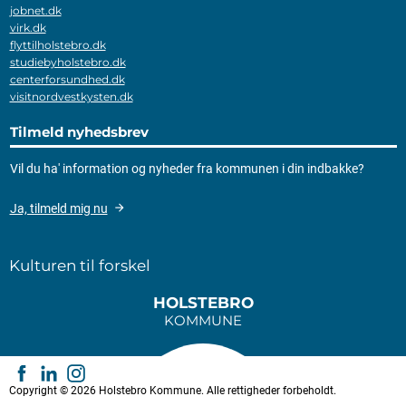
jobnet.dk
virk.dk
flyttilholstebro.dk
studiebyholstebro.dk
centerforsundhed.dk
visitnordvestkysten.dk
Tilmeld nyhedsbrev
Vil du ha' information og nyheder fra kommunen i din indbakke?
Ja, tilmeld mig nu
Kulturen til forskel
HOLSTEBRO
KOMMUNE
Copyright © 2026 Holstebro Kommune. Alle rettigheder forbeholdt.