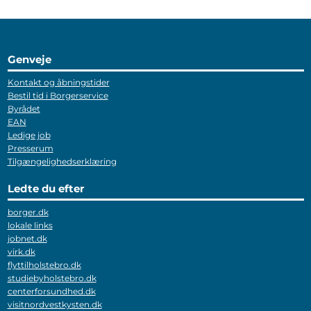
Genveje
Kontakt og åbningstider
Bestil tid i Borgerservice
Byrådet
EAN
Ledige job
Presserum
Tilgængelighedserklæring
Ledte du efter
borger.dk
lokale links
jobnet.dk
virk.dk
flyttilholstebro.dk
studiebyholstebro.dk
centerforsundhed.dk
visitnordvestkysten.dk