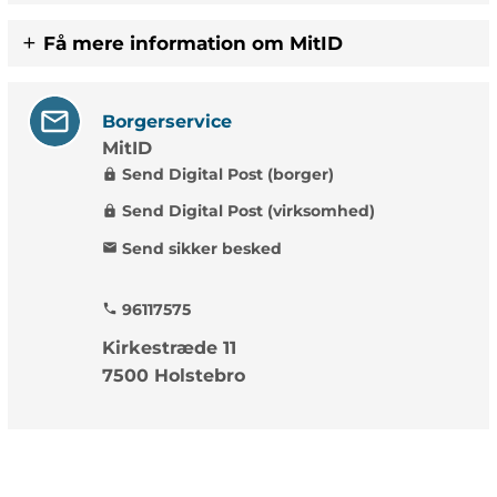
Få mere information om MitID
Borgerservice
MitID
Send Digital Post (borger)
lock
Send Digital Post (virksomhed)
lock
Send sikker besked
mail
96117575
phone
Kirkestræde 11
7500 Holstebro