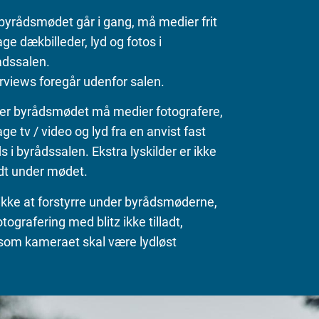
byrådsmødet går i gang, må medier frit
ge dækbilleder, lyd og fotos i
ådssalen.
rviews foregår udenfor salen.
er byrådsmødet må medier fotografere,
ge tv / video og lyd fra en anvist fast
s i byrådssalen. Ekstra lyskilder er ikke
adt under mødet.
ikke at forstyrre under byrådsmøderne,
otografering med blitz ikke tilladt,
esom kameraet skal være lydløst