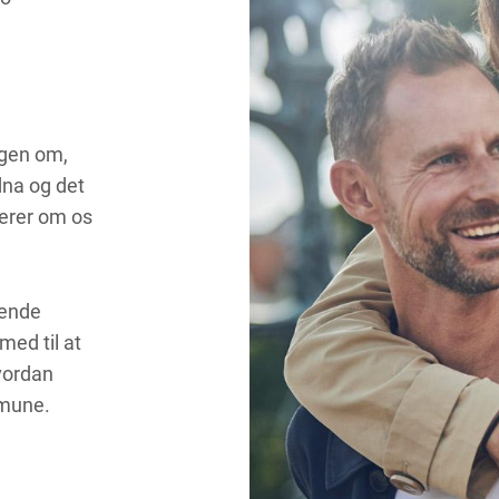
ingen om,
dna og det
erer om os
vende
med til at
hvordan
ommune.