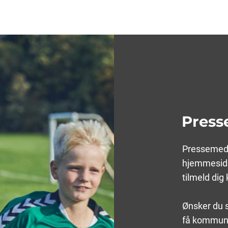
Press
Pressemedd
hjemmesid
tilmeld di
Ønsker du s
få kommune