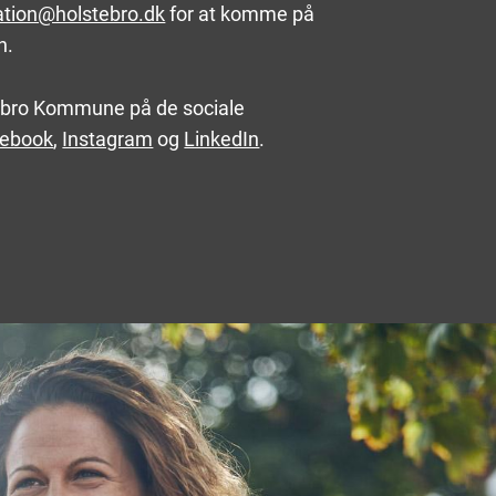
tion@holstebro.dk
for at komme på
n.
ebro Kommune på de sociale
ebook
,
Instagram
og
LinkedIn
.