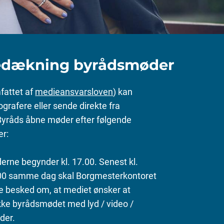
edækning byrådsmøder
fattet af
medieansvarsloven
) kan
ografere eller sende direkte fra
Byråds åbne møder efter følgende
er:
rne begynder kl. 17.00. Senest kl.
00 samme dag skal Borgmesterkontoret
e besked om, at mediet ønsker at
ke byrådsmødet med lyd / video /
eder.