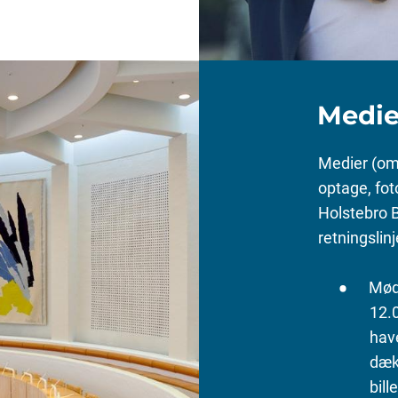
Medi
Medier (om
optage, fot
Holstebro 
retningslinj
Møde
12.
hav
dæk
bill