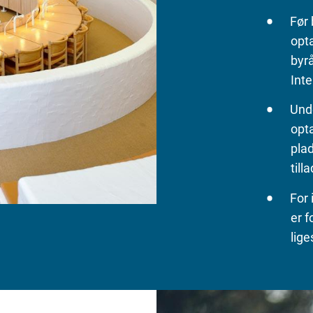
Før 
opta
byr
Inte
Und
opta
plad
till
For 
er f
lig