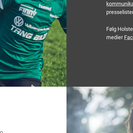
kommunika
presseliste
Følg Holst
medier
Fac
ro