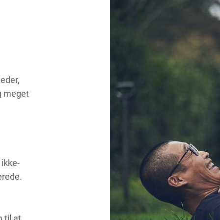
teder,
og meget
 ikke-
erede.
til at