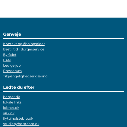
Genveje
Kontakt og åbningstider
Bestil tid i Borgerservice
Byrådet
EAN
Ledige job
Presserum
Tilgængelighedserklæring
Ledte du efter
borger.dk
lokale links
jobnet.dk
virk.dk
flyttilholstebro.dk
studiebyholstebro.dk