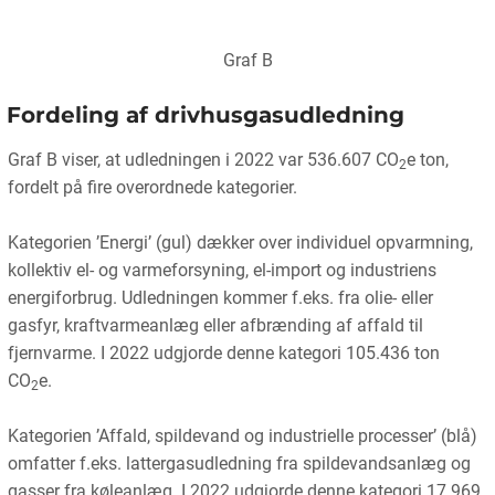
Graf B
Fordeling af drivhusgasudledning
Graf B viser, at udledningen i 2022 var 536.607 CO
e ton,
2
fordelt på fire overordnede kategorier.
Kategorien ’Energi’ (gul) dækker over individuel opvarmning,
kollektiv el- og varmeforsyning, el-import og industriens
energiforbrug. Udledningen kommer f.eks. fra olie- eller
gasfyr, kraftvarmeanlæg eller afbrænding af affald til
fjernvarme. I 2022 udgjorde denne kategori 105.436 ton
CO
e.
2
Kategorien ’Affald, spildevand og industrielle processer’ (blå)
omfatter f.eks. lattergasudledning fra spildevandsanlæg og
gasser fra køleanlæg. I 2022 udgjorde denne kategori 17.969