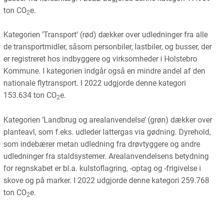
ton CO
e.
2
Kategorien ’Transport’ (rød) dækker over udledninger fra alle
de transportmidler, såsom personbiler, lastbiler, og busser, der
er registreret hos indbyggere og virksomheder i Holstebro
Kommune. I kategorien indgår også en mindre andel af den
nationale flytransport. I 2022 udgjorde denne kategori
153.634 ton CO
e.
2
Kategorien ’Landbrug og arealanvendelse’ (grøn) dækker over
planteavl, som f.eks. udleder lattergas via gødning. Dyrehold,
som indebærer metan udledning fra drøvtyggere og andre
udledninger fra staldsystemer. Arealanvendelsens betydning
for regnskabet er bl.a. kulstoflagring, -optag og -frigivelse i
skove og på marker. I 2022 udgjorde denne kategori 259.768
ton CO
e.
2