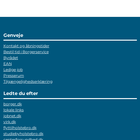
Genveje
Kontakt og åbningstider
Bestil tid i Borgerservice
Byrådet
EAN
Ledige job
Presserum
Tilgængelighedserklæring
Ledte du efter
borger.dk
lokale links
jobnet.dk
virk.dk
flyttilholstebro.dk
studiebyholstebro.dk
centerforsundhed.dk