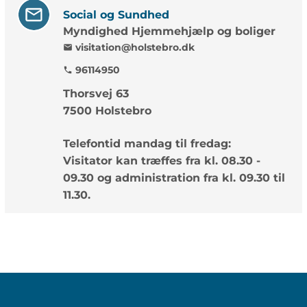
Social og Sundhed
Myndighed Hjemmehjælp og boliger
visitation@holstebro.dk
mail
96114950
phone
Thorsvej 63
7500 Holstebro
Telefontid mandag til fredag:
Visitator kan træffes fra kl. 08.30 -
09.30 og administration fra kl. 09.30 til
11.30.