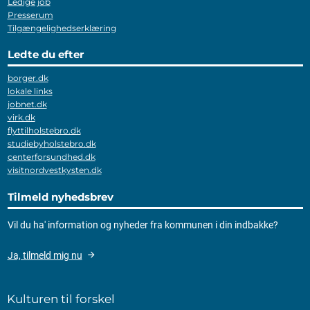
Ledige job
Presserum
Tilgængelighedserklæring
Ledte du efter
borger.dk
lokale links
jobnet.dk
virk.dk
flyttilholstebro.dk
studiebyholstebro.dk
centerforsundhed.dk
visitnordvestkysten.dk
Tilmeld nyhedsbrev
Vil du ha' information og nyheder fra kommunen i din indbakke?
Ja, tilmeld mig nu
Kulturen til forskel