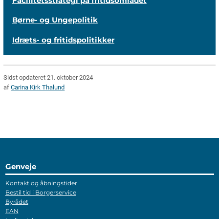
Facilitetsstrategi på fritidsområdet
Børne- og Ungepolitik
Idræts- og fritidspolitikker
Sidst opdateret 21. oktober 2024
af
Carina Kirk Thalund
Genveje
Kontakt og åbningstider
Bestil tid i Borgerservice
Byrådet
EAN