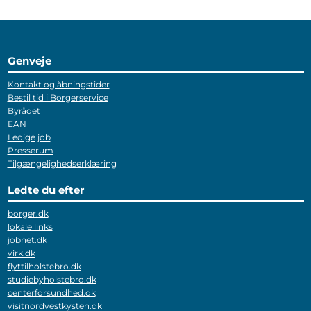
Genveje
Kontakt og åbningstider
Bestil tid i Borgerservice
Byrådet
EAN
Ledige job
Presserum
Tilgængelighedserklæring
Ledte du efter
borger.dk
lokale links
jobnet.dk
virk.dk
flyttilholstebro.dk
studiebyholstebro.dk
centerforsundhed.dk
visitnordvestkysten.dk